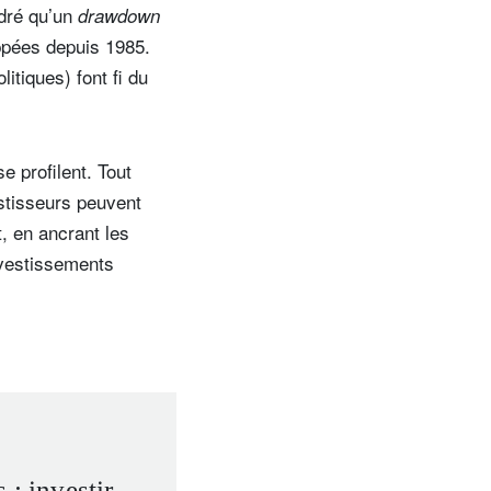
ndré qu’un
drawdown
ppées depuis 1985.
itiques) font fi du
 profilent. Tout
stisseurs peuvent
, en ancrant les
investissements
 : investir