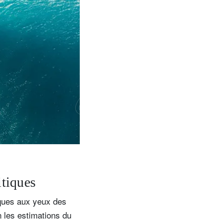
n
t
e
n
t
e
de
itiques
iques aux yeux des
n les estimations du