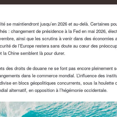
lité se maintiendront jusqu’en 2026 et au-delà. Certaines pou
rchés : changement de présidence à la Fed en mai 2026, éle
vembre, ainsi que les scrutins à venir dans des économies a
sécurité de l’Europe restera sans doute au cœur des préoccup
et la Chine semblent là pour durer.
fets des droits de douane ne se font pas encore pleinement s
'inscrire à la newsletter
angements dans le commerce mondial. L’influence des institu
ail
 divise en blocs géopolitiques concurrents, sous la houlette 
ial alternatif, en opposition à l’hégémonie occidentale.
Civilité
Prénom
Nom
Select an Option