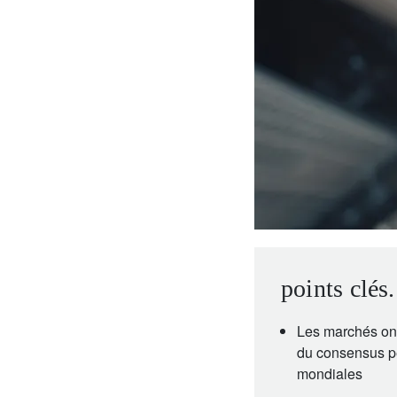
entrepreneurs.
moyen-orient.
UHNWI grands patrimoines.
brésil.
points clés.
Les marchés ont
du consensus pe
mondiales