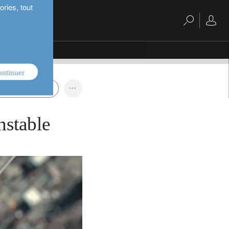
ries, tout
ontinuer
rre commerciale
nstable