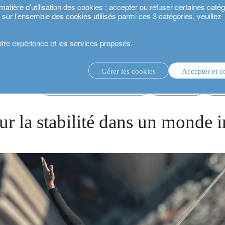
ière d’utilisation des cookies : accepter ou refuser certaines catégo
s sur l’ensemble des cookies utilisés parmi ces 3 catégories, veuillez
votre expérience et les services proposés.
tabilité dans un monde instable
Gérer les cookies
Accepter et c
té 2024.
gestion d’investissement discrétionnaire.
perspectives d’investissement
géopolitique
gue
service de conseil en investissement.
.
ur la stabilité dans un monde i
estisseurs.