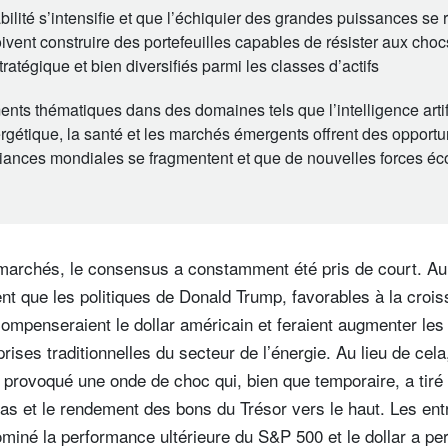
abilité s’intensifie et que l’échiquier des grandes puissances se 
ivent construire des portefeuilles capables de résister aux cho
stratégique et bien diversifiés parmi les classes d’actifs
nts thématiques dans des domaines tels que l’intelligence artifi
rgétique, la santé et les marchés émergents offrent des opportu
lliances mondiales se fragmentent et que de nouvelles forces 
 marchés, le consensus a constamment été pris de court. Au
nt que les politiques de Donald Trump, favorables à la crois
ompenseraient le dollar américain et feraient augmenter les
ises traditionnelles du secteur de l’énergie. Au lieu de cela
 provoqué une onde de choc qui, bien que temporaire, a tiré 
as et le rendement des bons du Trésor vers le haut. Les ent
miné la performance ultérieure du S&P 500 et le dollar a p