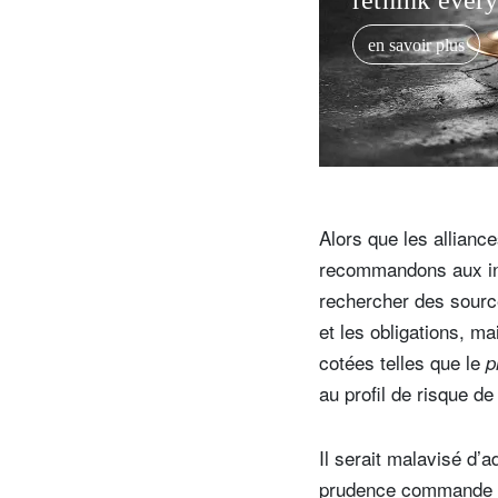
rethink ever
en savoir plus
Alors que les allianc
recommandons aux inve
rechercher des source
et les obligations, m
cotées telles que le
p
au profil de risque de
Il serait malavisé d’
prudence commande plu