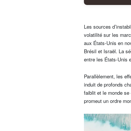
Les sources d’instabi
volatilité sur les ma
aux États-Unis en no
Brésil et Israël. La 
entre les États-Unis 
Parallèlement, les ef
S
induit de profonds ch
Em
faiblit et le monde se
promeut un ordre mond