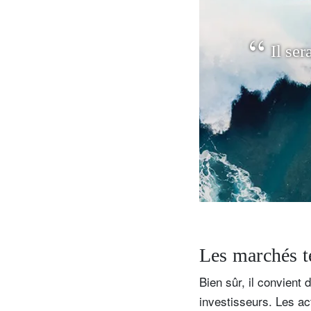
I
l
s
e
r
V
d
e
r
co
Les marchés t
Bien sûr, il convient
investisseurs. Les ac