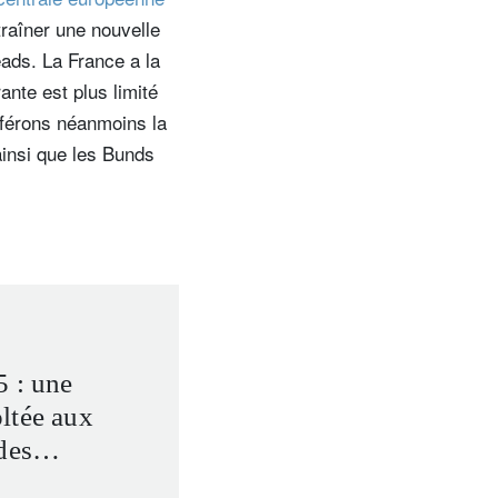
traîner une nouvelle
ads. La France a la
ante est plus limité
férons néanmoins la
ainsi que les Bunds
5 : une
ltée aux
des
bales.