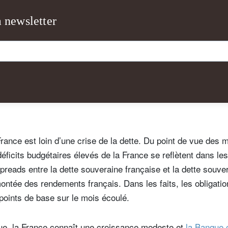
Pays de résidence
Je ne suis pas résident ou citoyen
Select an Option
a newsletter
des Etats-Unis
os informations seront utilisées conformément à notre
politique 
nfidentialité
.
s'inscrire
 France est loin d’une crise de la dette. Du point de vue des 
déficits budgétaires élevés de la France se reflètent dans le
preads entre la dette souveraine française et la dette souv
ontée des rendements français. Dans les faits, les obligatio
points de base sur le mois écoulé.
ue, la France connaît une croissance modeste et
la Banque 