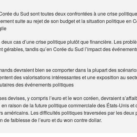
Corée du Sud sont toutes deux confrontées à une crise politique 
ment suite au rejet de son budget et la situation politique en 
gile
es deux cas d’une crise politique plutôt que financière. Les prob
nt gérables, tandis qu’en Corée du Sud l’impact des événement
ands devraient bien se comporter dans la plupart des scénarios 
ntent des valorisations intéressantes et une exposition au sect
ibutaires des événements politiques
devises, y compris l’euro et le won coréen, devraient s’affaibl
n en raison de la future politique commerciale des États-Unis e
ers américains. Les difficultés politiques traversées par les deux
on de faiblesse de l’euro et du won contre dollar.