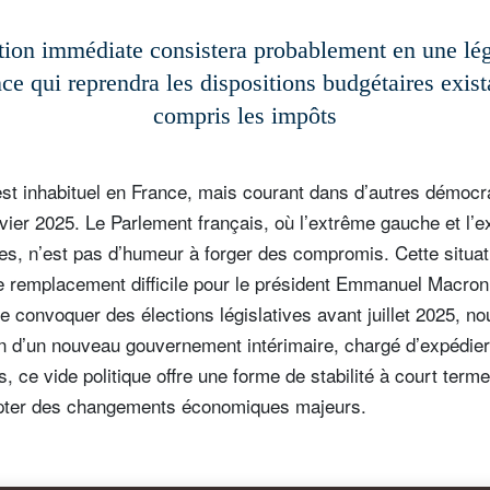
tion immédiate consistera probablement en une lég
ce qui reprendra les dispositions budgétaires exist
compris les impôts
st inhabituel en France, mais courant dans d’autres démocr
vier 2025. Le Parlement français, où l’extrême gauche et l’e
s, n’est pas d’humeur à forger des compromis. Cette situati
 remplacement difficile pour le président Emmanuel Macron.
'inscrire à la newsletter
de convoquer des élections législatives avant juillet 2025, n
on d’un nouveau gouvernement intérimaire, chargé d’expédier 
ail
 ce vide politique offre une forme de stabilité à court terme
pter des changements économiques majeurs.
Civilité
Prénom
Nom
Select an Option