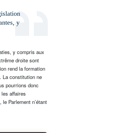
islation
antes, y
aties, y compris aux
xtrême droite sont
on rend la formation
 La constitution ne
ous pourrions donc
les affaires
, le Parlement n’étant