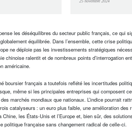
25 novembre 2024
Positive pour les 
les obligations à
rendement
ense les déséquilibres du secteur public français, ce qui si
globalement équilibrée. Dans l’ensemble, cette crise politiq
rope ne déploie pas les investissements stratégiques nécess
e chinoise ralentit et de nombreux points d’interrogation ent
on américaine.
 boursier français a toutefois reflété les incertitudes politi
sque, même si les principales entreprises qui composent cet
des marchés mondiaux que nationaux. L’indice pourrait rattr
rois catalyseurs : un euro plus faible, une amélioration des r
 Chine, les États-Unis et l’Europe et, bien sûr, des solution
ie politique française sans changement radical de celle-ci.