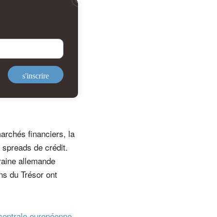
de
s'inscrire
marchés financiers, la
s spreads de crédit.
eraine allemande
ns du Trésor ont
centrale européenne