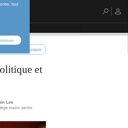
ries, tout
ontinuer
ctives d’investissement
litique et
in Lee
tège macro senior