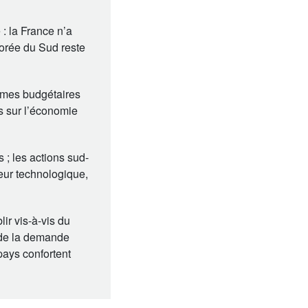
: la France n’a
Corée du Sud reste
lèmes budgétaires
s sur l’économie
; les actions sud-
eur technologique,
ir vis-à-vis du
t de la demande
 pays confortent