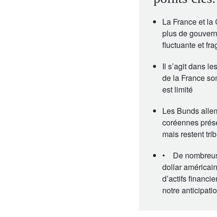
La France et la 
plus de gouverne
fluctuante et fra
Il s’agit dans l
de la France so
est limité
Les Bunds allem
coréennes prése
mais restent tr
• De nombreuses 
dollar américai
d’actifs financi
notre anticipati