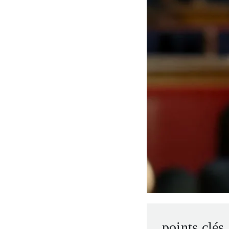
entrepreneurs.
moyen-orient.
UHNWI grands patrimoines.
brésil.
points clés.