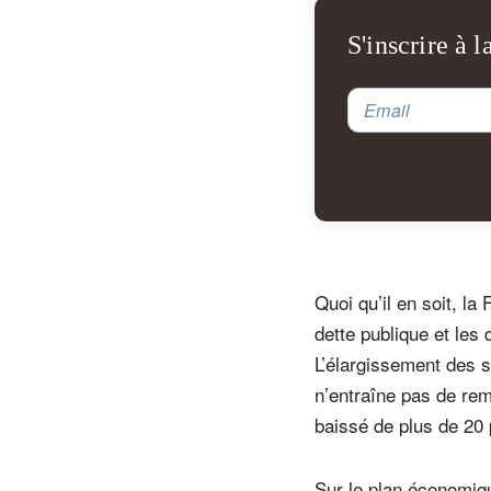
S'inscrire à l
V
Email
co
Quoi qu’il en soit, la
dette publique et les 
L’élargissement des s
n’entraîne pas de rem
baissé de plus de 20 
Sur le plan économiq