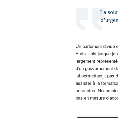
La solu
d’urgen
Un parlement divisé e
Etats-Unis jusque jan
largement représentée
d’un gouvernement de
S
lui permettantjk pas 
assister à la formati
Em
courantes. Néanmoins,
pas en mesure d’ado