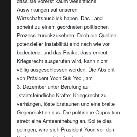
dass sie vorerst kaum wesentliche
Email
Auswirkungen auf unseren
Wirtschaftsausblick haben. Das Land
scheint zu einem geordneten politischen
Titel
Vorname
Prozess zurückzukehren. Doch die Quellen
potenzieller Instabilität sind nach wie vor
bedeutend, und das Risiko, dass erneut
Name
Kriegsrecht ausgerufen wird, kann nicht
völlig ausgeschlossen werden. Die Absicht
Wohnsitzland
von Präsident Yoon Suk Yeol, am
3. Dezember unter Berufung auf
Ich bin weder in den USA wohnhaft noch bin ich US-Bürger
„staatsfeindliche Kräfte“ Kriegsrecht zu
verhängen, löste Erstaunen und eine breite
Ihre Informationen werden in Übereinstimmung mit
Gegenreaktion aus. Die politische Opposition
unserer
Datenschutzerklärung verwendet
.
strebt eine Amtsenthebung an. Sollte dies
gelingen, wird sich Präsident Yoon vor dem
registrieren