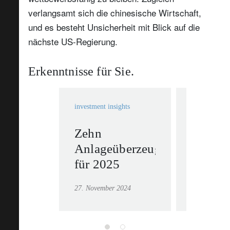
verlangsamt sich die chinesische Wirtschaft,
und es besteht Unsicherheit mit Blick auf die
nächste US-Regierung.
Erkenntnisse für Sie.
investment insights
investment in
Zehn
Ausbli
Anlageüberzeugungen
2025:
für 2025
Dynam
US-Wir
27. November 2024
25. Novembe
mit we
Auswir
Positiv