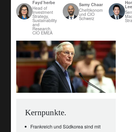
Fayd’herbe
Ho
Samy Chaar
Le
Head of
Chefökonom
Investment
Sen
und CIO
Strategy,
Mac
Schweiz
Sustainability
Stra
and
Research,
CIO EMEA
Kernpunkte.
Frankreich und Südkorea sind mit