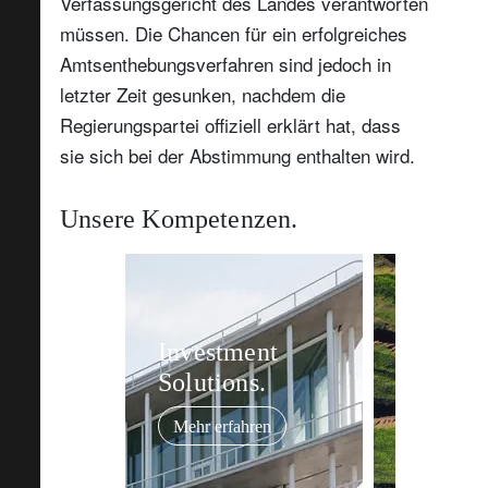
Verfassungsgericht des Landes verantworten
müssen. Die Chancen für ein erfolgreiches
Amtsenthebungsverfahren sind jedoch in
letzter Zeit gesunken, nachdem die
Regierungspartei offiziell erklärt hat, dass
sie sich bei der Abstimmung enthalten wird.
Unsere Kompetenzen.
Investment
rethink
Solutions.
sustaina
Mehr erfahren
Mehr erf