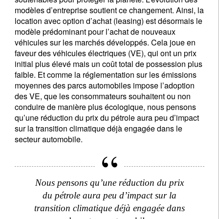
modèles d’entreprise soutient ce changement. Ainsi, la
location avec option d’achat (leasing) est désormais le
modèle prédominant pour l’achat de nouveaux
véhicules sur les marchés développés. Cela joue en
faveur des véhicules électriques (VE), qui ont un prix
initial plus élevé mais un coût total de possession plus
S'inscrire à la newsletter
faible. Et comme la réglementation sur les émissions
moyennes des parcs automobiles impose l’adoption
Email
des VE, que les consommateurs souhaitent ou non
conduire de manière plus écologique, nous pensons
qu’une réduction du prix du pétrole aura peu d’impact
sur la transition climatique déjà engagée dans le
Title
First Name
secteur automobile.
Last Name
Nous pensons qu’une réduction du prix
du pétrole aura peu d’impact sur la
Country of residence
transition climatique déjà engagée dans