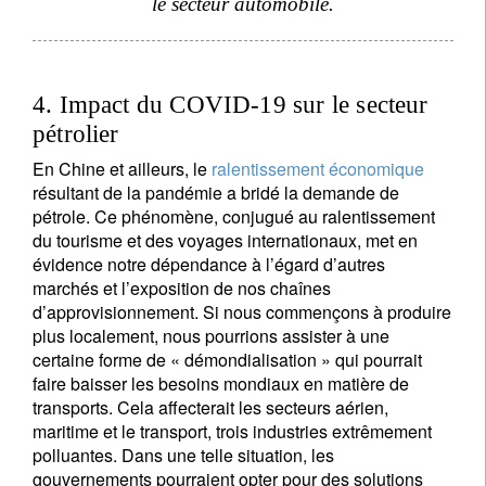
le secteur automobile.
I'm not an US citizen*
Vos informations seront utilisées conformément à
notre
politique de confidentialité
.
4. Impact du COVID-19 sur le secteur
pétrolier
S'inscrire
En Chine et ailleurs, le
ralentissement économique
résultant de la pandémie a bridé la demande de
pétrole. Ce phénomène, conjugué au ralentissement
du tourisme et des voyages internationaux, met en
évidence notre dépendance à l’égard d’autres
marchés et l’exposition de nos chaînes
d’approvisionnement. Si nous commençons à produire
plus localement, nous pourrions assister à une
certaine forme de « démondialisation » qui pourrait
faire baisser les besoins mondiaux en matière de
transports. Cela affecterait les secteurs aérien,
maritime et le transport, trois industries extrêmement
polluantes. Dans une telle situation, les
gouvernements pourraient opter pour des solutions