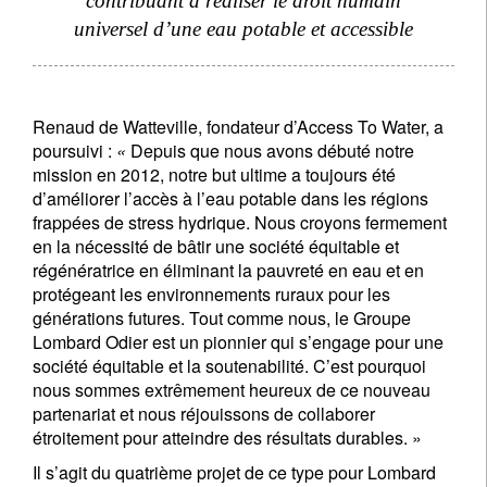
contribuant à réaliser le droit humain
universel d’une eau potable et accessible
Pays de résidence
Renaud de Watteville, fondateur d’Access To Water, a
Je ne suis pas citoyen US *
poursuivi :
«
Depuis que nous avons débuté notre
mission en 2012, notre but ultime a toujours été
Vos informations seront utilisées conformément à
d’améliorer l’accès à l’eau potable dans les régions
notre
politique de confidentialité
.
frappées de stress hydrique. Nous croyons fermement
en la nécessité de bâtir une société équitable et
S'inscrire
régénératrice en éliminant la pauvreté en eau et en
protégeant les environnements ruraux pour les
générations futures. Tout comme nous, le Groupe
Lombard Odier est un pionnier qui s’engage pour une
société équitable et la soutenabilité. C’est pourquoi
nous sommes extrêmement heureux de ce nouveau
partenariat et nous réjouissons de collaborer
étroitement pour atteindre des résultats durables. »
Il s’agit du quatrième projet de ce type pour Lombard