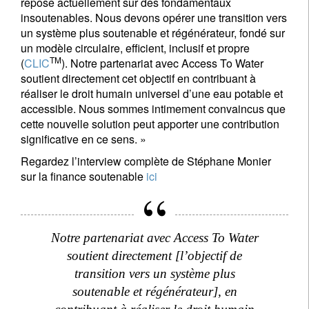
repose actuellement sur des fondamentaux
insoutenables. Nous devons opérer une transition vers
un système plus soutenable et régénérateur, fondé sur
un modèle circulaire, efficient, inclusif et propre
TM
(
CLIC
). Notre partenariat avec Access To Water
soutient directement cet objectif en contribuant à
réaliser le droit humain universel d’une eau potable et
accessible. Nous sommes intimement convaincus que
cette nouvelle solution peut apporter une contribution
significative en ce sens. »
Regardez l’interview complète de Stéphane Monier
S'inscrire à la newsletter
sur la finance soutenable
ici
Email
Notre partenariat avec Access To Water
Titre
Prénom
soutient directement [l’objectif de
transition vers un système plus
soutenable et régénérateur], en
Nom