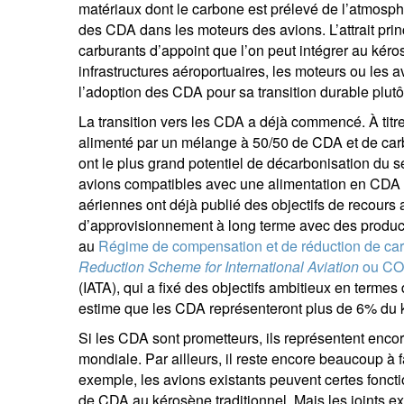
matériaux dont le carbone est prélevé de l’atmosp
des CDA dans les moteurs des avions. L’attrait prin
carburants d’appoint que l’on peut intégrer au kérosè
infrastructures aéroportuaires, les moteurs ou les av
l’adoption des CDA pour sa transition durable plutôt 
La transition vers les CDA a déjà commencé. À tit
alimenté par un mélange à 50/50 de CDA et de car
ont le plus grand potentiel de décarbonisation du 
avions compatibles avec une alimentation en CDA
aériennes ont déjà publié des objectifs de recour
d’approvisionnement à long terme avec des producte
au
Régime de compensation et de réduction de carbo
Reduction Scheme for International Aviation
ou CO
(IATA), qui a fixé des objectifs ambitieux en terme
estime que les CDA représenteront plus de 6% du 
Si les CDA sont prometteurs, ils représentent enco
mondiale. Par ailleurs, il reste encore beaucoup à
exemple, les avions existants peuvent certes fonctio
de CDA au kérosène traditionnel. Mais les joints e