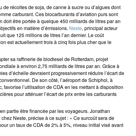
su de récoltes de soja, de canne à sucre ou d’algues dont
Pays de résidence
Je ne suis pas résident ou citoyen
Select an Option
des Etats-Unis
er comme carburant. Ces biocarburants d’aviation purs sont
 doit être portée à quelque 450 milliards de litres par an
os informations seront utilisées conformément à notre
politique 
objectifs en matière d’émissions.
Neste
, principal acteur
nfidentialité
.
it que 125 millions de litres l’an dernier. Le coût
ion est actuellement trois à cinq fois plus cher que le
s'inscrire
pter sa raffinerie de biodiesel de Rotterdam, projet
ndiale à environ 2,75 milliards de litres par an. Grâce à
es d’échelle devraient progressivement réduire l’écart de
t conventionnel. De son côté, l’aéroport de Schiphol, à
 favorise l’utilisation de CDA en les mettant à disposition
ncières pour atténuer l’écart de prix entre les carburants
a en partie être financée par les voyageurs. Jonathan
hez Neste, précise à ce sujet : « Ce surcoût sera de
pour un taux de CDA de 2% à 5%, niveau initial visé avant