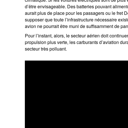
entrepreneurs.
moyen-orient.
d’être envisageable. Des batteries pouvant alimente
aurait plus de place pour les passagers ou le fret D
UHNWI grands patrimoines.
brésil.
supposer que toute l’infrastructure nécessaire exist
avion ne pourrait être muni de suffisamment de pan
Pour l’instant, alors, le secteur aérien doit contin
propulsion plus verte, les carburants d’aviation du
secteur très polluant.