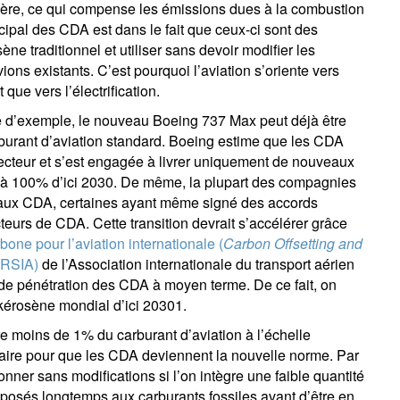
hère, ce qui compense les émissions dues à la combustion
cipal des CDA est dans le fait que ceux-ci sont des
ne traditionnel et utiliser sans devoir modifier les
ions existants. C’est pourquoi l’aviation s’oriente vers
que vers l’électrification.
re d’exemple, le nouveau Boeing 737 Max peut déjà être
burant d’aviation standard. Boeing estime que les CDA
secteur et s’est engagée à livrer uniquement de nouveaux
 à 100% d’ici 2030. De même, la plupart des compagnies
s aux CDA, certaines ayant même signé des accords
urs de CDA. Cette transition devrait s’accélérer grâce
ne pour l’aviation internationale (
Carbon Offsetting and
RSIA)
de l’Association internationale du transport aérien
s de pénétration des CDA à moyen terme. De ce fait, on
kérosène mondial d’ici 20301.
re moins de 1% du carburant d’aviation à l’échelle
 faire pour que les CDA deviennent la nouvelle norme. Par
nner sans modifications si l’on intègre une faible quantité
xposés longtemps aux carburants fossiles avant d’être en