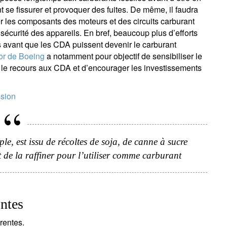
se fissurer et provoquer des fuites. De même, il faudra
r les composants des moteurs et des circuits carburant
a sécurité des appareils. En bref, beaucoup plus d’efforts
s avant que les CDA puissent devenir le carburant
r de Boeing
a notamment pour objectif de sensibiliser le
r le recours aux CDA et d’encourager les investissements
ssion
e, est issu de récoltes de soja, de canne à sucre
'inscrire à la newsletter
t de la raffiner pour l’utiliser comme carburant
ail
ntes
Civilité
Prénom
Nom
Select an Option
érentes.