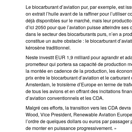
Le biocarburant d’aviation pur, par exemple, est is
on extrait l’huile avant de la raffiner pour l’utilis
déjà disponibles sur le marché, mais leur production
V
d’ici 2050 pour que l’aviation puisse atteindre ses 
co
dans le secteur des biocarburants purs, n’en a produ
constitue un autre obstacle : le biocarburant d’aviat
kérosène traditionnel.
Neste investit EUR 1,9 milliard pour agrandir et ada
prometteur qui portera sa capacité de production mo
la montée en cadence de la production, les économi
prix entre le biocarburant d’aviation et le carburan
Amsterdam, le troisième d’Europe en terme de trafic,
de tous les avions et en offrant des incitations fina
d’aviation conventionnels et les CDA.
Malgré ces efforts, la transition vers les CDA devr
Wood, Vice President, Renewable Aviation Europe c
l’ordre de quelques dollars ou euros par passager 
de monter en puissance progressivement. »