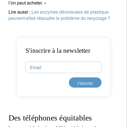
Pays de résidence
l’on peut acheter. »
Lire aussi :
Les enzymes dévoreuses de plastique
peuvent-elles résoudre le problème du recyclage ?
Je ne suis pas résident ou citoyen des Etats-Unis
Vos informations seront utilisées conformément à
notre
politique de confidentialité
.
S'inscrire à la newsletter
s'inscrire
Email
s'inscrire
Des téléphones équitables