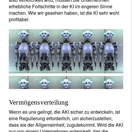
mit unserer
Datenschutzerklärung verwendet
.
erhebliche Fortschritte in der KI im engeren Sinne
machen. Wie wir gesehen haben, ist die KI sehr wohl
Registrieren
profitabel.
Vermögensverteilung
Wenn es uns gelingt, die AKI sicher zu entwickeln, ist
eine Regulierung erforderlich, um sicherzustellen,
dass sie der Allgemeinheit, zugutekommt. Wird die AKI
nur von einem Unternehmen entwickelt, das die