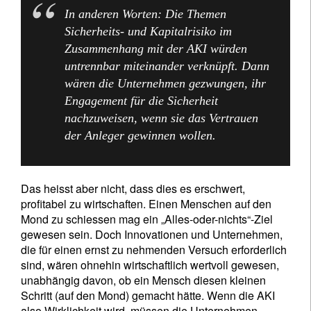
In anderen Worten: Die Themen
Sicherheits- und Kapitalrisiko im
Newsletter abonnieren
Zusammenhang mit der AKI würden
Email
untrennbar miteinander verknüpft. Dann
wären die Unternehmen gezwungen, ihr
Engagement für die Sicherheit
nachzuweisen, wenn sie das Vertrauen
Title
First Name
der Anleger gewinnen wollen.
Last Name
Das heisst aber nicht, dass dies es erschwert,
profitabel zu wirtschaften. Einen Menschen auf den
Country of residence
Mond zu schiessen mag ein „Alles-oder-nichts“-Ziel
gewesen sein. Doch Innovationen und Unternehmen,
die für einen ernst zu nehmenden Versuch erforderlich
I'm not an US citizen*
sind, wären ohnehin wirtschaftlich wertvoll gewesen,
unabhängig davon, ob ein Mensch diesen kleinen
Schritt (auf den Mond) gemacht hätte. Wenn die AKI
Ihre Informationen werden in Übereinstimmung
also Wirklichkeit wird, müssen die Unternehmen