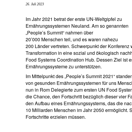
26. Juli 2023
Unternehmer.
Nahen Osten.
brazil.
Im Jahr 2021 betrat der erste UN-Weltgipfel zu
Ernährungssystemen Neuland. Am so genannten
„People’s Summit“ nahmen über
20’000 Menschen teil, und es waren nahezu
200 Länder vertreten. Schwerpunkt der Konferenz 
Transformation in eine sozial und ökologisch nachh
Food Systems Coordination Hub. Dessen Ziel ist e
Ernährungssysteme zu unterstützen.
Im Mittelpunkt des „People’s Summit 2021“ standen
von gesunden Ernährungssystemen für uns Mensc
nun in Rom Delegierte zum ersten UN Food System
die Chance, den Fortschritt bezüglich dieser vier 
den Aufbau eines Ernährungssystems, das die nac
10 Milliarden Menschen im Jahr 2050 ermöglicht. S
Fortschritte erzielen müssen.