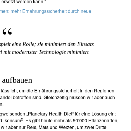
 ersetzt werden kann.“
en: mehr Ernährungssicherheit durch neue
pielt eine Rolle; sie minimiert den Einsatz
tel mit modernster Technologie minimiert
s aufbauen
ewsletter abonnieren
rlässlich, um die Ernährungssicherheit in den Regionen
ail
ndel betroffen sind. Gleichzeitig müssen wir aber auch
n.
gweisenden „Planetary Health Diet“ für eine Lösung ein:
Titel
Vorname
Name
Select an Option
2
nd -konsum
. Es gibt heute mehr als 50’000 Pflanzenarten,
ir aber nur Reis, Mais und Weizen, um zwei Drittel