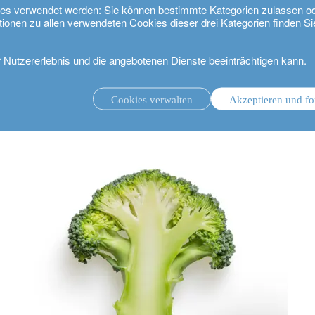
kies verwendet werden: Sie können bestimmte Kategorien zulassen o
tionen zu allen verwendeten Cookies dieser drei Kategorien finden Si
r Nutzererlebnis und die angebotenen Dienste beeinträchtigen kann.
Summit“: Transformation der Ernährungssysteme gewinnt an Dynamik
Cookies verwalten
Akzeptieren und fo
ungsmandat.
Anlageverwaltung mit Beratungsmandat.
.