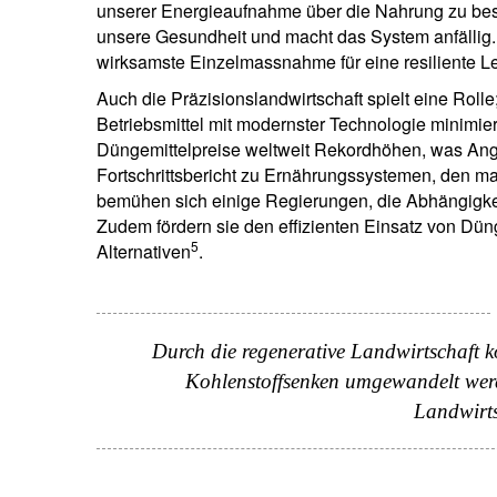
unserer Energieaufnahme über die Nahrung zu bes
unsere Gesundheit und macht das System anfällig. D
wirksamste Einzelmassnahme für eine resiliente L
Auch die Präzisionslandwirtschaft spielt eine Rolle;
I
Betriebsmittel mit modernster Technologie minimie
D
Düngemittelpreise weltweit Rekordhöhen, was Ang
Fortschrittsbericht zu Ernährungssystemen, den man
bemühen sich einige Regierungen, die Abhängigkei
Zudem fördern sie den effizienten Einsatz von Dün
5
Alternativen
.
Durch die regenerative Landwirtschaft 
Kohlenstoffsenken umgewandelt werd
Landwirts