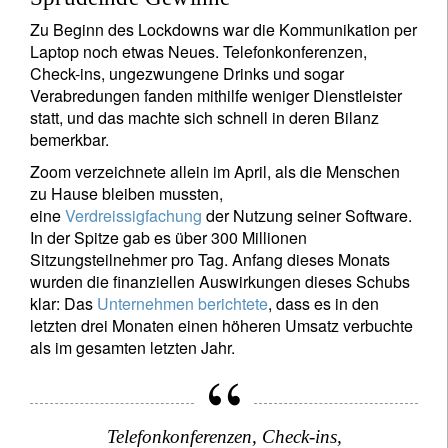
Zu Beginn des Lockdowns war die Kommunikation per
Laptop noch etwas Neues. Telefonkonferenzen,
Check-ins, ungezwungene Drinks und sogar
Newsletter abonnieren
Verabredungen fanden mithilfe weniger Dienstleister
Email
statt, und das machte sich schnell in deren Bilanz
bemerkbar.
Zoom verzeichnete allein im April, als die Menschen
zu Hause bleiben mussten,
Title
First Name
eine
Verdreissigfachung
der Nutzung seiner Software.
In der Spitze gab es über 300 Millionen
Sitzungsteilnehmer pro Tag. Anfang dieses Monats
Last Name
wurden die finanziellen Auswirkungen dieses Schubs
klar: Das
Unternehmen berichtete
, dass es in den
letzten drei Monaten einen höheren Umsatz verbuchte
Country of residence
als im gesamten letzten Jahr.
I'm not an US citizen*
Telefonkonferenzen, Check-ins,