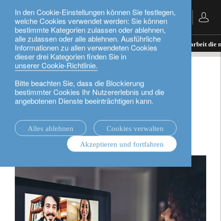
In den Cookie-Einstellungen können Sie festlegen,
Deutsch
welche Cookies verwendet werden: Sie können
bestimmte Kategorien zulassen oder ablehnen,
alle zulassen oder alle ablehnen. Ausführliche
Nachrichten.
rethink sustainability
Wenn Heimarbeit die n
Informationen zu allen verwendeten Cookies
dieser drei Kategorien finden Sie in
unserer Cookie-Richtlinie.
rethink sustainability
Bitte beachten Sie, dass die Blockierung
bestimmter Cookies Ihr Nutzererlebnis und die
Wenn Heimarbeit die
angebotenen Dienste beeinträchtigen kann.
neue Normalität wird
Alles ablehnen
Cookies verwalten
Akzeptieren und fortfahren