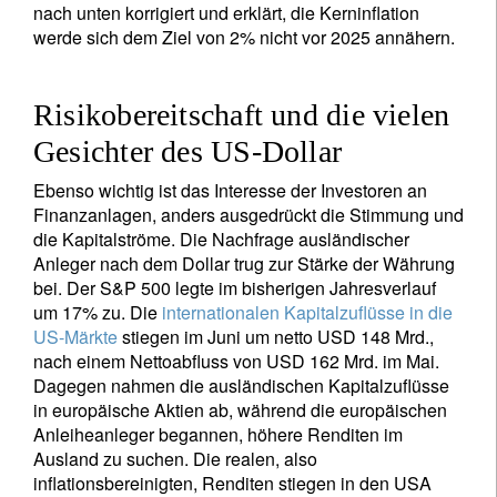
nach unten korrigiert und erklärt, die Kerninflation
werde sich dem Ziel von 2% nicht vor 2025 annähern.
Risikobereitschaft und die vielen
Gesichter des US-Dollar
Ebenso wichtig ist das Interesse der Investoren an
Finanzanlagen, anders ausgedrückt die Stimmung und
die Kapitalströme. Die Nachfrage ausländischer
Anleger nach dem Dollar trug zur Stärke der Währung
bei. Der S&P 500 legte im bisherigen Jahresverlauf
um 17% zu. Die
internationalen Kapitalzuflüsse in die
US-Märkte
stiegen im Juni um netto USD 148 Mrd.,
Newsletter abonnieren
nach einem Nettoabfluss von USD 162 Mrd. im Mai.
Dagegen nahmen die ausländischen Kapitalzuflüsse
Email
in europäische Aktien ab, während die europäischen
Anleiheanleger begannen, höhere Renditen im
Ausland zu suchen. Die realen, also
inflationsbereinigten, Renditen stiegen in den USA
Titel
Vorname