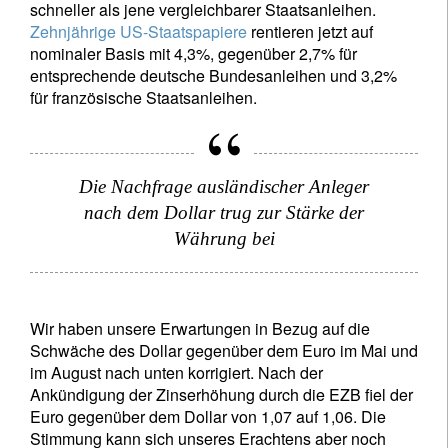
schneller als jene vergleichbarer Staatsanleihen.
Zehnjährige US-Staatspapiere
rentieren jetzt auf
nominaler Basis mit 4,3%, gegenüber 2,7% für
Name
entsprechende deutsche Bundesanleihen und 3,2%
für französische Staatsanleihen.
Wohnsitzland
Die Nachfrage ausländischer Anleger
Ich bin weder in den USA wohnhaft noch bin ich US-Bürger
nach dem Dollar trug zur Stärke der
Währung bei
Ihre Informationen werden in Übereinstimmung
mit unserer
Datenschutzerklärung verwendet
.
registrieren
Wir haben unsere Erwartungen in Bezug auf die
Schwäche des Dollar gegenüber dem Euro im Mai und
im August nach unten korrigiert. Nach der
Ankündigung der Zinserhöhung durch die EZB fiel der
Euro gegenüber dem Dollar von 1,07 auf 1,06. Die
Stimmung kann sich unseres Erachtens aber noch