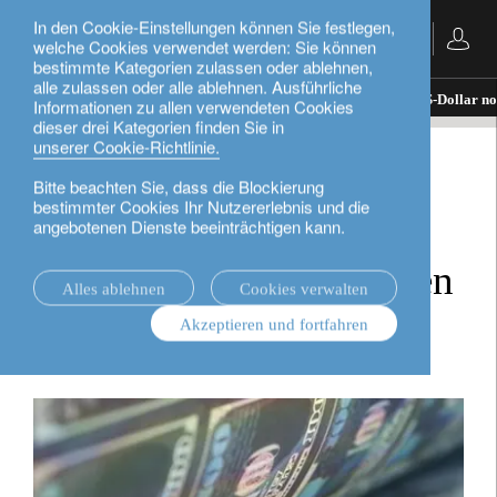
In den Cookie-Einstellungen können Sie festlegen,
Deutsch
welche Cookies verwendet werden: Sie können
bestimmte Kategorien zulassen oder ablehnen,
alle zulassen oder alle ablehnen. Ausführliche
Nachrichten.
investment insights
Warum der US-Dollar noc
Informationen zu allen verwendeten Cookies
dieser drei Kategorien finden Sie in
unserer Cookie-Richtlinie.
investment insights
Bitte beachten Sie, dass die Blockierung
bestimmter Cookies Ihr Nutzererlebnis und die
Warum der US-Dollar
angebotenen Dienste beeinträchtigen kann.
noch länger stark bleiben
Alles ablehnen
Cookies verwalten
könnte
Akzeptieren und fortfahren