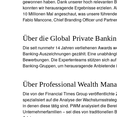
gewonnen haben. Dank unserer hoch relevanten Bo
I
konnten wir herausragende Ergebnisse erzielen. Al
D
10 Millionen Mal angeschaut, was unsere führende 
Fabio Mancone, Chief Branding Officer und Partne
Über die Global Private Banki
Die seit nunmehr 14 Jahren verliehenen Awards w
Banking-Auszeichnungen gezählt. Eine unabhängig
Bewerbungen. Die Expertenteams stützen sich auf qu
Banking-Gruppen, um herausragende Anbietende i
Über Professional Wealth Man
Die von der Financial Times Group veröffentlichte
spezialisiert auf die Analyse der Wachstumsstrate
in denen diese tätig sind. PWM analysiert die Ber
Unternehmerfamilien – sei dies von traditionellen 