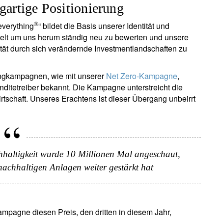
igartige Positionierung
®
everything
“ bildet die Basis unserer Identität und
 Welt um uns herum ständig neu zu bewerten und unsere
tät durch sich verändernde Investmentlandschaften zu
ingkampagnen, wie mit unserer
Net Zero-Kampagne
,
enditetreiber bekannt. Die Kampagne unterstreicht die
ewsletter abonnieren
rtschaft. Unseres Erachtens ist dieser Übergang unbeirrt
ail
hhaltigkeit wurde 10 Millionen Mal angeschaut,
Titel
Vorname
Name
Select an Option
nachhaltigen Anlagen weiter gestärkt hat
Wohnsitzland
Ich bin weder in den USA wohnhaf
Select an Option
noch bin ich US-Bürger
ampagne diesen Preis, den dritten in diesem Jahr,