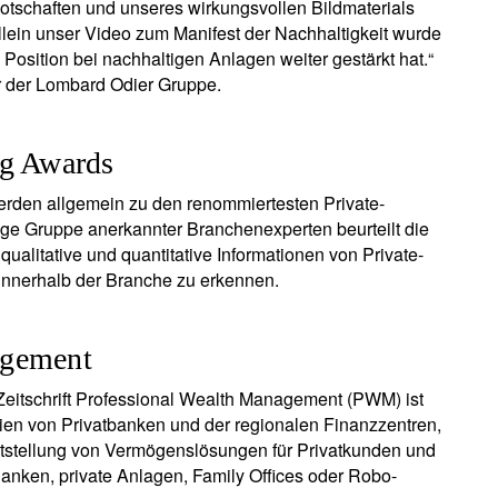
tschaften und unseres wirkungsvollen Bildmaterials
hre Informationen werden in Übereinstimmung mit unserer
lein unser Video zum Manifest der Nachhaltigkeit wurde
atenschutzerklärung verwendet
.
Position bei nachhaltigen Anlagen weiter gestärkt hat.“
r der Lombard Odier Gruppe.
registrieren
ng Awards
erden allgemein zu den renommiertesten Private-
e Gruppe anerkannter Branchenexperten beurteilt die
alitative und quantitative Informationen von Private-
nnerhalb der Branche zu erkennen.
agement
 Zeitschrift Professional Wealth Management (PWM) ist
gien von Privatbanken und der regionalen Finanzzentren,
eitstellung von Vermögenslösungen für Privatkunden und
Banken, private Anlagen, Family Offices oder Robo-