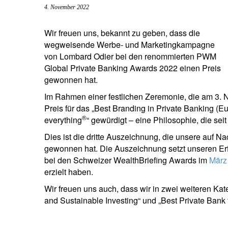
4. November 2022
Unternehmer.
Nahen Osten.
brazil.
Wir freuen uns, bekannt zu geben, dass die
wegweisende Werbe- und Marketingkampagne
von Lombard Odier bei den renommierten PWM
Global Private Banking Awards 2022 einen Preis
gewonnen hat.
Im Rahmen einer festlichen Zeremonie, die am 3. N
Preis für das „Best Branding in Private Banking (
®
everything
“ gewürdigt – eine Philosophie, die sei
Dies ist die dritte Auszeichnung, die unsere auf N
gewonnen hat. Die Auszeichnung setzt unseren Erfo
bei den Schweizer WealthBriefing Awards im
März
erzielt haben.
Wir freuen uns auch, dass wir in zwei weiteren Kat
and Sustainable Investing“ und „Best Private Bank f