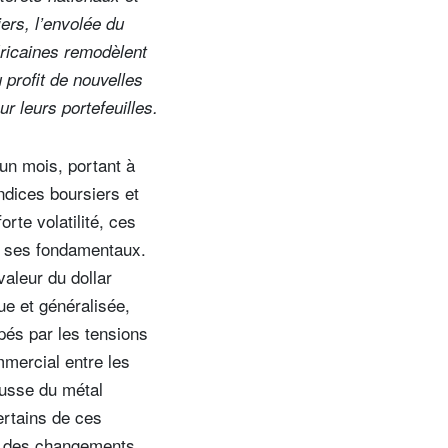
ers, l’envolée du
méricaines remodèlent
 profit de nouvelles
r leurs portefeuilles.
un mois, portant à
ndices boursiers et
rte volatilité, ces
de ses fondamentaux.
valeur du dollar
ue et généralisée,
pés par les tensions
mmercial entre les
ausse du métal
ertains de ces
s, des changements