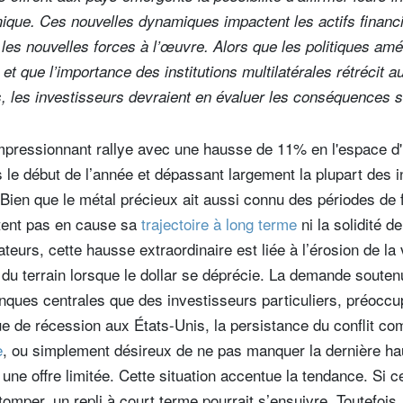
ique. Ces nouvelles dynamiques impactent les actifs financi
nt les nouvelles forces à l’œuvre. Alors que les politiques a
t que l’importance des institutions multilatérales rétrécit au
s, les investisseurs devraient en évaluer les conséquences su
impressionnant rallye avec une hausse de 11% en l'espace d'
le début de l’année et dépassant largement la plupart des i
 Bien que le métal précieux ait aussi connu des périodes de fo
ttent pas en cause sa
trajectoire à long terme
ni la solidité 
eurs, cette hausse extraordinaire est liée à l’érosion de la 
 du terrain lorsque le dollar se déprécie. La demande souten
anques centrales que des investisseurs particuliers, préoccu
que de récession aux États-Unis, la persistance du conflit co
e
, ou simplement désireux de ne pas manquer la dernière h
 une offre limitée. Cette situation accentue la tendance. Si c
tomper, un repli à court terme pourrait s’ensuivre. Toutefoi