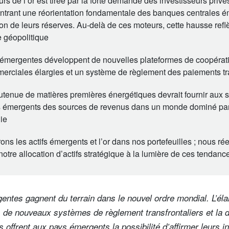
rs de l’or est tirée par la forte demande des investisseurs priv
ntrant une réorientation fondamentale des banques centrales 
tion de leurs réserves. Au-delà de ces moteurs, cette hausse ref
e géopolitique
émergentes développent de nouvelles plateformes de coopérat
erciales élargies et un système de règlement des paiements tra
enue de matières premières énergétiques devrait fournir aux se
 émergents des sources de revenus dans un monde dominé par 
ie
ns les actifs émergents et l’or dans nos portefeuilles ; nous r
tre allocation d’actifs stratégique à la lumière de ces tendanc
ntes gagnent du terrain dans le nouvel ordre mondial. L’él
 de nouveaux systèmes de règlement transfrontaliers et la
 offrent aux pays émergents la possibilité d’affirmer leurs in