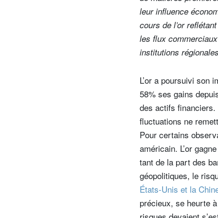
leur influence économ
cours de l’or refléta
les flux commerciaux e
institutions régionale
L’or a poursuivi son 
58% ses gains depuis 
des actifs financiers.
fluctuations ne reme
Pour certains observat
américain. L’or gagne
tant de la part des b
géopolitiques, le ris
États-Unis et la Chin
précieux, se heurte à
risques devaient s’es