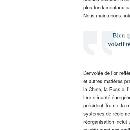
plus fondamentaux dan
Nous maintenons notr
Bien q
volatili
L’envolée de l’or ref
et autres matières p
S
la Chine, la Russie, l
Em
leur sécurité énergét
président Trump, la 
systèmes de règlement
réorganisation inclut
au détriment des acti