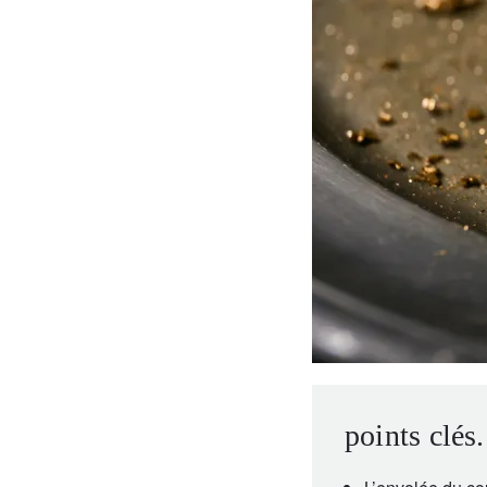
entrepreneurs.
moyen-orient.
UHNWI grands patrimoines.
brésil.
points clés.