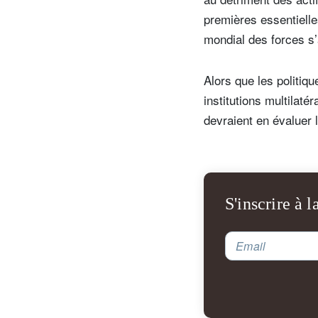
premières essentielle
mondial des forces s’
V
Alors que les politiq
co
institutions multilatér
devraient en évaluer 
S'inscrire à l
Email