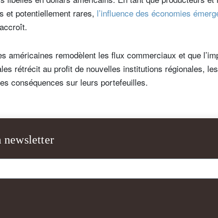
Pays de résidence
Je ne suis pas résident ou citoyen
s et potentiellement rares,
l’influence des économies émerg
Select an Option
des Etats-Unis
accroît.
os informations seront utilisées conformément à notre
politique 
ues américaines remodèlent les flux commerciaux et que l’i
nfidentialité
.
ales rétrécit au profit de nouvelles institutions régionales, le
s'inscrire
les conséquences sur leurs portefeuilles.
a newsletter