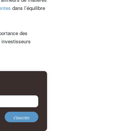
entes
dans l’équilibre
de
mportance des
s investisseurs
s'inscrire