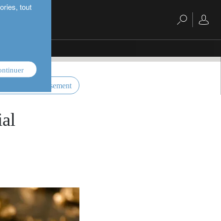
ries, tout
ontinuer
ctives d’investissement
ial