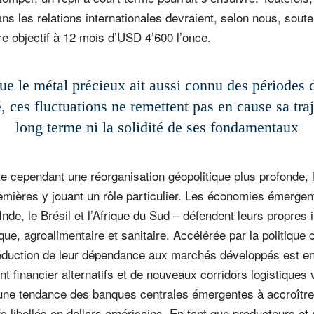
s les relations internationales devraient, selon nous, souteni
e objectif à 12 mois d’USD 4’600 l’once.
ue le métal précieux ait aussi connu des périodes d
té, ces fluctuations ne remettent pas en cause sa traj
long terme ni la solidité de ses fondamentaux
lète cependant une réorganisation géopolitique plus profonde,
remières y jouant un rôle particulier. Les économies émerg
'inscrire à la newsletter
’Inde, le Brésil et l’Afrique du Sud – défendent leurs propres 
ail
ique, agroalimentaire et sanitaire. Accélérée par la politiqu
réduction de leur dépendance aux marchés développés est 
 financier alternatifs et de nouveaux corridors logistiques v
Civilité
Prénom
Nom
Select an Option
 une tendance des banques centrales émergentes à accroître 
fs libellés en dollars américains. En tant que producteurs et 