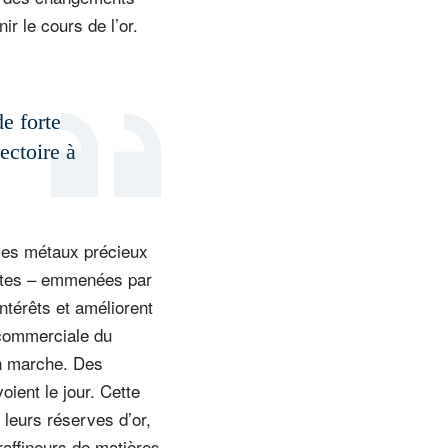
r le cours de l’or.
e forte
ectoire à
 les métaux précieux
entes – emmenées par
intérêts et améliorent
e commerciale du
en marche. Des
oient le jour. Cette
leurs réserves d’or,
raffineurs de matières