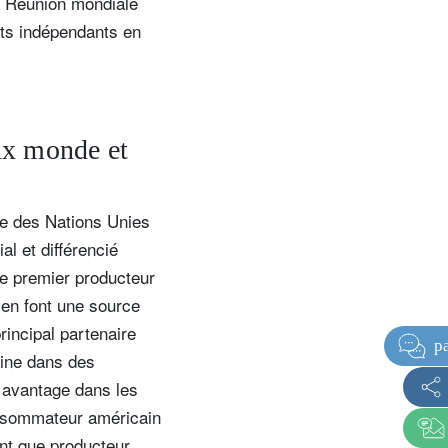
a Réunion mondiale
ats indépendants en
ux monde et
le des Nations Unies
al et différencié
ue premier producteur
 en font une source
rincipal partenaire
hine dans des
l avantage dans les
onsommateur américain
nt que producteur