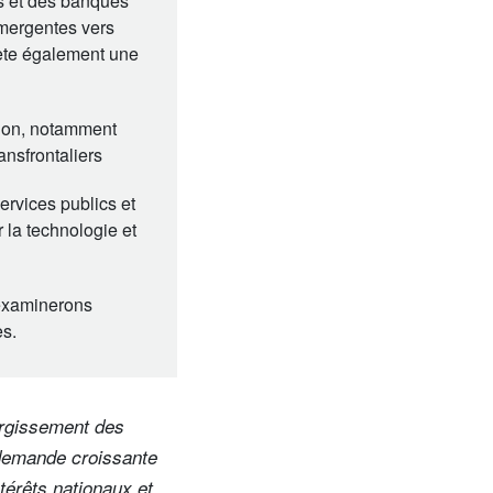
és et des banques
émergentes vers
lète également une
ion, notamment
nsfrontaliers
rvices publics et
la technologie et
éexaminerons
es.
argissement des
 demande croissante
térêts nationaux et