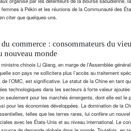
aux organisé par les détenteurs de la Bourse saoudienne, l
es femmes à Pékin et les réunions de la Communauté des Ét
’en citer que quelques-uns.
e du commerce : consommateurs du vie
du nouveau monde
 ministre chinois Li Qiang, en marge de l’Assemblée généra
elle son pays ne sollicitera plus l’accès au traitement spéci
 de l’OMC, est significative. Le statut de la Chine en tant q
es technologiques dans les secteurs à forte valeur ajoutée
non seulement pour les marchés émergents, dont elle est le p
si pour les économies développées. La domination de la C
sentielles, telles que les terres rares, lui confère un nouve
iales avec les États-Unis et au niveau international. Le c
e source de demande globale dans le monde. Toutefois, en ta