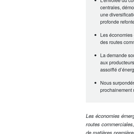
L’envolée du cou
centrales, démo
une diversifica
profonde refont
Les économies 
des routes comm
La demande sout
aux producteurs
assoiffé d’énerg
Nous surpondéro
prochainement no
Les économies émerge
routes commerciales,
de matières premières