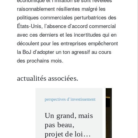
raisonnablement résilientes malgré les
Pays de résidence
politiques commerciales perturbatrices des
États-Unis, l’absence d’accord commercial
Je ne suis pas résident ou citoyen des Etats-Unis
avec ces derniers et les incertitudes qui en
découlent pour les entreprises empêcheront
Vos informations seront utilisées conformément à
la BoJ d’adopter un ton agressif au cours
notre
politique de confidentialité
.
des prochains mois.
s'inscrire
actualités associées.
perspectives d’investissement
Un grand, mais
banque 
pas beau,
en savoir
projet de loi