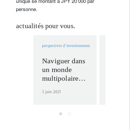
unique se montant à JPY 20’000 par
personne.
actualités pour vous.
perspectives d’investissement
UHNWI
perspectives 
Naviguer dans
Point
un monde
semestr
multipolaire
nos pro
grâce aux
et pers
5 juin 2025
3 juin 2025
thèmes
structurels