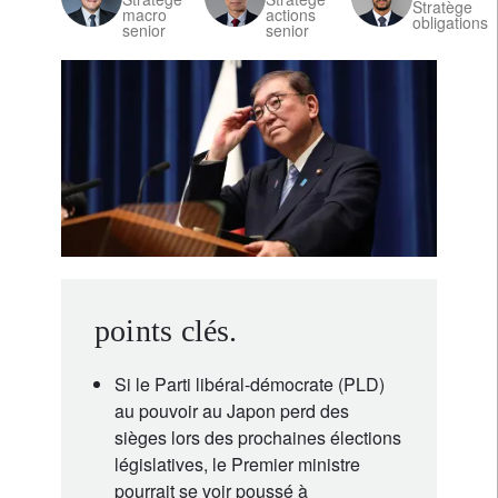
Stratège
macro
actions
obligations
senior
senior
points clés.
Si le Parti libéral-démocrate (PLD)
au pouvoir au Japon perd des
sièges lors des prochaines élections
législatives, le Premier ministre
pourrait se voir poussé à