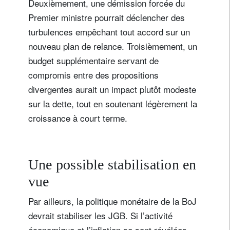
Deuxièmement, une démission forcée du
Premier ministre pourrait déclencher des
turbulences empêchant tout accord sur un
nouveau plan de relance. Troisièmement, un
budget supplémentaire servant de
compromis entre des propositions
divergentes aurait un impact plutôt modeste
sur la dette, tout en soutenant légèrement la
S'inscrire à la newsletter
croissance à court terme.
Email
Une possible stabilisation en
Civilité
Prénom
vue
Par ailleurs, la politique monétaire de la BoJ
Nom
devrait stabiliser les JGB. Si l’activité
économique et l’inflation se sont révélées