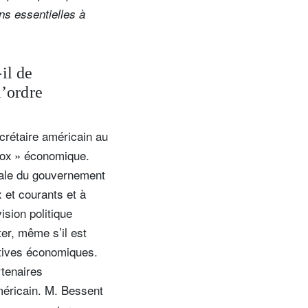
ns essentielles à
il de
l’ordre
crétaire américain au
tox » économique.
scale du gouvernement
x et courants et à
ision politique
er, même s’il est
ectives économiques.
tenaires
méricain. M. Bessent