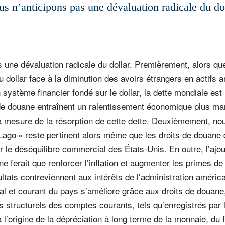
s n’anticipons pas une dévaluation radicale du do
 une dévaluation radicale du dollar. Premièrement, alors q
du dollar face à la diminution des avoirs étrangers en actifs a
 système financier fondé sur le dollar, la dette mondiale est
 de douane entraînent un ralentissement économique plus marq
t à mesure de la résorption de cette dette. Deuxièmement, n
Lago » reste pertinent alors même que les droits de douane 
r le déséquilibre commercial des États-Unis. En outre, l’ajou
ne ferait que renforcer l’inflation et augmenter les primes d
ltats contreviennent aux intérêts de l’administration améric
al et courant du pays s’améliore grâce aux droits de douane, 
its structurels des comptes courants, tels qu’enregistrés par
l’origine de la dépréciation à long terme de la monnaie, du fa