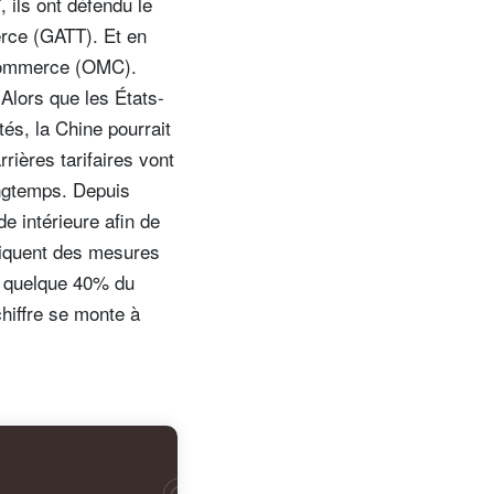
 ils ont défendu le
erce (GATT). Et en
 commerce (OMC).
Alors que les États-
és, la Chine pourrait
rrières tarifaires vont
ongtemps. Depuis
e intérieure afin de
liquent des mesures
e quelque 40% du
chiffre se monte à