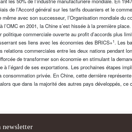
nt les 50% de l’industrie manufacturière mondiale. En 1947,
biais de l’Accord général sur les tarifs douaniers et le comm
t de même avec son successeur, l’Organisation mondiale du
 l’OMC en 2001, la Chine s’est hissée à la première place. 
 politique commerciale ouverte au profit d’accords plus limit
1
esserrant ses liens avec les économies des BRICS+
. Les ba
es relations commerciales entre les deux nations pendant l
efforcée de transformer son économie en stimulant la demand
e à l’égard de ses exportations. Les prochaines étapes imp
la consommation privée. En Chine, cette dernière représent
t, alors que dans la majorité des autres pays développés, ce 
a newsletter