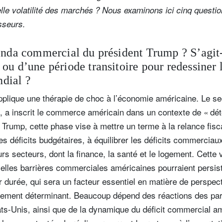
elle volatilité des marchés ? Nous examinons ici cinq questio
isseurs.
genda commercial du président Trump ? S’agit-
ou d’une période transitoire pour redessiner 
dial ?
plique une thérapie de choc à l’économie américaine. Le se
t, a inscrit le commerce américain dans un contexte de « dé
n Trump, cette phase vise à mettre un terme à la relance fi
es déficits budgétaires, à équilibrer les déficits commerciau
s secteurs, dont la finance, la santé et le logement. Cette v
elles barrières commerciales américaines pourraient persist
leur durée, qui sera un facteur essentiel en matière de persp
lement déterminant. Beaucoup dépend des réactions des par
s-Unis, ainsi que de la dynamique du déficit commercial a