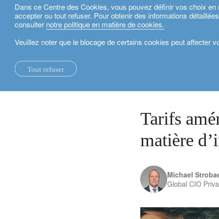
Dans ce Centre des Cookies, vous pouvez définir vos choix en mat
accepter ou tout refuser. Pour obtenir des informations détaillée
Français
consulter
notre politique en matière de cookies.
Veuillez noter que le blocage de certains cookies peut affecter 
actualités.
perspectives d’investissement
Tarifs américains 
Tout refuser
la maison.
changements systémiques.
voir tout.
expertise locale.
fonds d'investissement.
nos services Technologie et Opérations.
rapport de durabili
suisse.
7 avril 2025
nos rapports financiers.
Le foyer éco-logique.
perspectives d’investissement.
investment solutions.
nos plateformes bancaires.
royaume-uni
notre positionnement.
université d’oxford.
durabilité.
gestion de patrimoine.
france.
rethink investments
Tarifs amér
notre histoire.
building bridges.
planification patrimoniale.
belgique.
actifs non cotés.
matière d’
partenariats.
le crédit lombard.
luxembourg.
accompagner les inv
durabilité d’entreprise.
philanthropie.
italie.
Michael Stroba
Global CIO Priv
prix.
My LO.
espagne.
notre siège social.
israël.