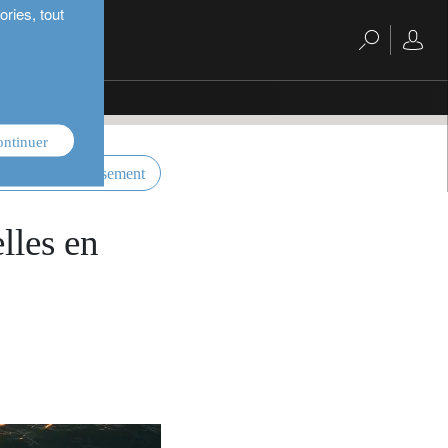
ries, tout
ontinuer
ctives d’investissement
elles en