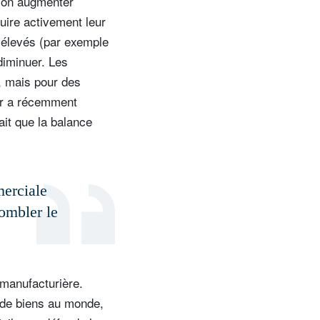
tion augmenter
uire activement leur
 élevés (par exemple
diminuer. Les
, mais pour des
er a récemment
ait que la balance
merciale
combler le
 manufacturière.
r de biens au monde,