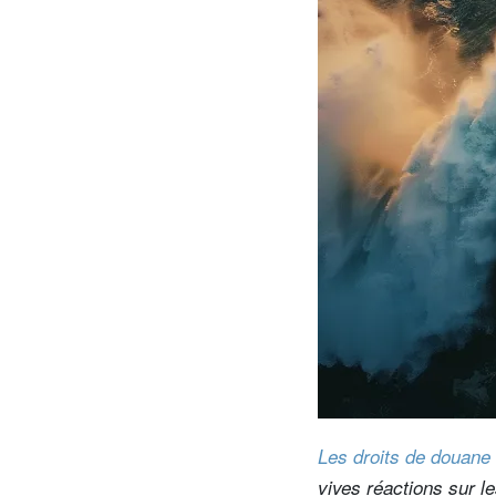
entrepreneurs.
moyen-orient.
UHNWI grands patrimoines.
brésil.
Les droits de douane 
vives réactions sur 