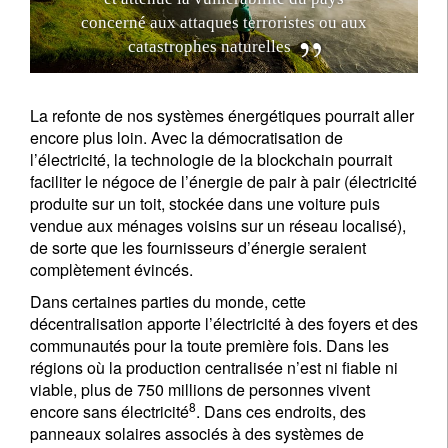
c
o
n
c
e
r
n
é
a
u
x
a
t
t
a
q
u
e
s
t
e
r
r
o
r
i
s
t
e
s
o
u
a
u
x
c
a
t
a
s
t
r
o
p
h
e
s
n
a
t
u
r
e
l
l
e
s
La refonte de nos systèmes énergétiques pourrait aller
encore plus loin. Avec la démocratisation de
l’électricité, la technologie de la blockchain pourrait
S'inscrire à la newsletter
faciliter le négoce de l’énergie de pair à pair (électricité
produite sur un toit, stockée dans une voiture puis
Email
vendue aux ménages voisins sur un réseau localisé),
de sorte que les fournisseurs d’énergie seraient
complètement évincés.
Civilité
Prénom
Dans certaines parties du monde, cette
décentralisation apporte l’électricité à des foyers et des
communautés pour la toute première fois. Dans les
Nom
régions où la production centralisée n’est ni fiable ni
viable, plus de 750 millions de personnes vivent
8
encore sans électricité
. Dans ces endroits, des
Pays de résidence
panneaux solaires associés à des systèmes de