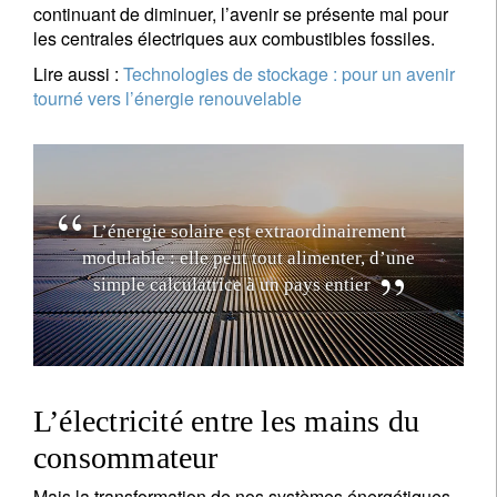
continuant de diminuer, l’avenir se présente mal pour
les centrales électriques aux combustibles fossiles.
Lire aussi :
Technologies de stockage : pour un avenir
tourné vers l’énergie renouvelable
L
’
é
n
e
r
g
i
e
s
o
l
a
i
r
e
e
s
t
e
x
t
r
a
o
r
d
i
n
a
i
r
e
m
e
n
t
m
o
d
u
l
a
b
l
e
:
e
l
l
e
p
e
u
t
t
o
u
t
a
l
i
m
e
n
t
e
r
,
d
’
u
n
e
s
i
m
p
l
e
c
a
l
c
u
l
a
t
r
i
c
e
à
u
n
p
a
y
s
e
n
t
i
e
r
L’électricité entre les mains du
consommateur
Mais la transformation de nos systèmes énergétiques