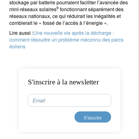
stockage par batterie pourraient faciliter l’avancée des
9
mini-réseaux solaires
fonctionnant séparément des
réseaux nationaux, ce qui réduirait les inégalités et
Je ne suis pas résident ou citoyen des Etats-Unis
comblerait le « fossé de l’accès à l’énergie ».
Vos informations seront utilisées conformément à
Lire aussi :
Une nouvelle vie après la décharge :
comment résoudre un problème méconnu des parcs
notre
politique de confidentialité
.
éoliens
S'inscrire
S'inscrire à la newsletter
Email
S'inscrire