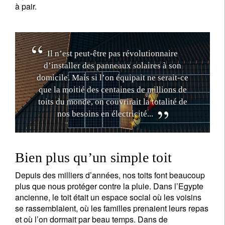
à pair.
I
l
n
’
e
s
t
p
e
u
t
-
ê
t
r
e
p
a
s
r
é
v
o
l
u
t
i
o
n
n
a
i
r
e
d
’
i
n
s
t
a
l
l
e
r
d
e
s
p
a
n
n
e
a
u
x
s
o
l
a
i
r
e
s
à
s
o
n
d
o
m
i
c
i
l
e
.
M
a
i
s
s
i
l
’
o
n
é
q
u
i
p
a
i
t
n
e
s
e
r
a
i
t
-
c
e
q
u
e
l
a
m
o
i
t
i
é
d
e
s
c
e
n
t
a
i
n
e
s
d
e
m
i
l
l
i
o
n
s
d
e
t
o
i
t
s
d
u
m
o
n
d
e
,
o
n
c
o
u
v
r
i
r
a
i
t
l
a
t
o
t
a
l
i
t
é
d
e
n
o
s
b
e
s
o
i
n
s
e
n
é
l
e
c
t
r
i
c
i
t
é
.
.
.
Bien plus qu’un simple toit
Depuis des milliers d’années, nos toits font beaucoup
plus que nous protéger contre la pluie. Dans l’Egypte
ancienne, le toit était un espace social où les voisins
se rassemblaient, où les familles prenaient leurs repas
et où l’on dormait par beau temps. Dans de