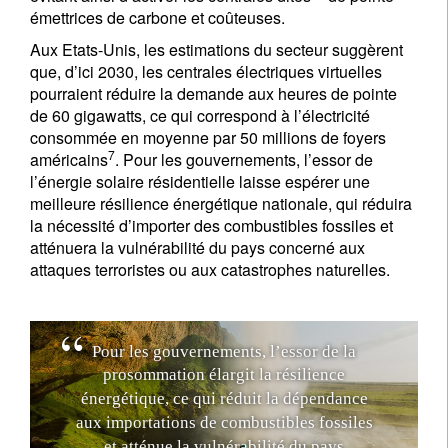
émettrices de carbone et coûteuses.
Aux Etats-Unis, les estimations du secteur suggèrent
que, d’ici 2030, les centrales électriques virtuelles
pourraient réduire la demande aux heures de pointe
de 60 gigawatts, ce qui correspond à l’électricité
consommée en moyenne par 50 millions de foyers
7
américains
. Pour les gouvernements, l’essor de
l’énergie solaire résidentielle laisse espérer une
meilleure résilience énergétique nationale, qui réduira
la nécessité d’importer des combustibles fossiles et
atténuera la vulnérabilité du pays concerné aux
attaques terroristes ou aux catastrophes naturelles.
P
o
u
r
l
e
s
g
o
u
v
e
r
n
e
m
e
n
t
s
,
l
’
e
s
s
o
r
d
e
l
a
p
r
o
s
o
m
m
a
t
i
o
n
é
l
a
r
g
i
t
l
a
r
é
s
i
l
i
e
n
c
e
é
n
e
r
g
é
t
i
q
u
e
,
c
e
q
u
i
r
é
d
u
i
t
l
a
d
é
p
e
n
d
a
n
c
e
a
u
x
i
m
p
o
r
t
a
t
i
o
n
s
d
e
c
o
m
b
u
s
t
i
b
l
e
s
f
o
s
s
i
l
e
s
e
t
a
t
t
é
n
u
e
l
a
v
u
l
n
é
r
a
b
i
l
i
t
é
d
u
p
a
y
s