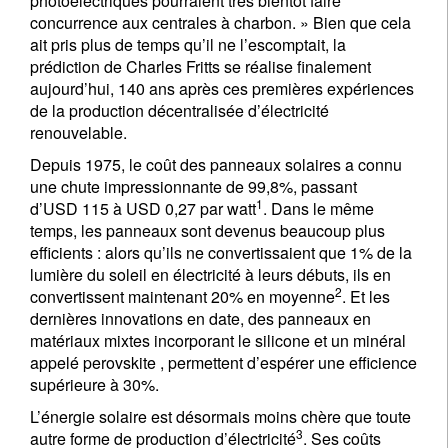
photoélectriques pourraient très bientôt faire
concurrence aux centrales à charbon. » Bien que cela
ait pris plus de temps qu’il ne l’escomptait, la
prédiction de Charles Fritts se réalise finalement
aujourd’hui, 140 ans après ces premières expériences
de la production décentralisée d’électricité
renouvelable.
Depuis 1975, le coût des panneaux solaires a connu
une chute impressionnante de 99,8%, passant
1
d’USD 115 à USD 0,27 par watt
. Dans le même
temps, les panneaux sont devenus beaucoup plus
efficients : alors qu’ils ne convertissaient que 1% de la
lumière du soleil en électricité à leurs débuts, ils en
2
convertissent maintenant 20% en moyenne
. Et les
dernières innovations en date, des panneaux en
matériaux mixtes incorporant le silicone et un minéral
appelé perovskite , permettent d’espérer une efficience
supérieure à 30%.
L’énergie solaire est désormais moins chère que toute
3
autre forme de production d’électricité
. Ses coûts