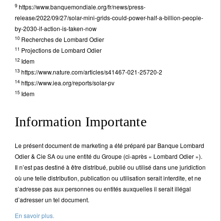
9
https://www.banquemondiale.org/fr/news/press-
release/2022/09/27/solar-mini-grids-could-power-half-a-billion-people-
by-2030-if-action-is-taken-now
10
Recherches de Lombard Odier
11
Projections de Lombard Odier
12
Idem
13
https://www.nature.com/articles/s41467-021-25720-2
14
https://www.iea.org/reports/solar-pv
15
Idem
Information Importante
Le présent document de marketing a été préparé par Banque Lombard
Odier & Cie SA ou une entité du Groupe (ci-après « Lombard Odier »).
Il n’est pas destiné à être distribué, publié ou utilisé dans une juridiction
où une telle distribution, publication ou utilisation serait interdite, et ne
s’adresse pas aux personnes ou entités auxquelles il serait illégal
d’adresser un tel document.
En savoir plus.