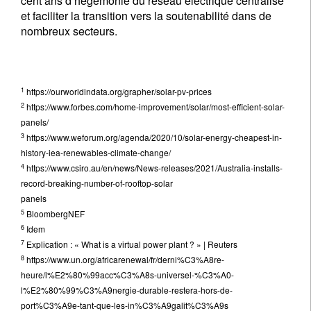
cent ans d’hégémonie du réseau électrique centralisé
et faciliter la transition vers la soutenabilité dans de
nombreux secteurs.
1
https://ourworldindata.org/grapher/solar-pv-prices
2
https://www.forbes.com/home-improvement/solar/most-efficient-solar-
panels/
3
https://www.weforum.org/agenda/2020/10/solar-energy-cheapest-in-
history-iea-renewables-climate-change/
4
https://www.csiro.au/en/news/News-releases/2021/Australia-installs-
record-breaking-number-of-rooftop-solar
panels
5
BloombergNEF
6
Idem
7
Explication : « What is a virtual power plant ? » | Reuters
8
https://www.un.org/africarenewal/fr/derni%C3%A8re-
heure/l%E2%80%99acc%C3%A8s-universel-%C3%A0-
l%E2%80%99%C3%A9nergie-durable-restera-hors-de-
port%C3%A9e-tant-que-les-in%C3%A9galit%C3%A9s