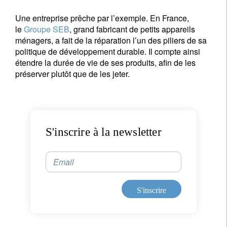
Last Name
Une entreprise prêche par l’exemple. En France,
le
Groupe SEB
, grand fabricant de petits appareils
ménagers, a fait de la réparation l’un des piliers de sa
Country of residence
politique de développement durable. Il compte ainsi
étendre la durée de vie de ses produits, afin de les
préserver plutôt que de les jeter.
I'm not an US citizen*
Vos informations seront utilisées conformément à
notre
politique de confidentialité
.
S'inscrire à la newsletter
S'inscrire
Email
S'inscrire