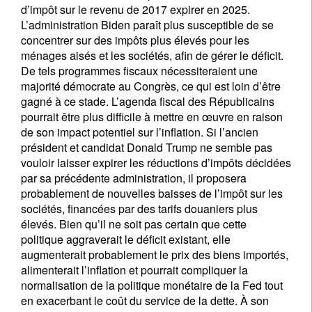
Vos informations seront utilisées conformément à
d’impôt sur le revenu de 2017 expirer en 2025.
notre
politique de confidentialité
.
L’administration Biden paraît plus susceptible de se
concentrer sur des impôts plus élevés pour les
s'inscrire
ménages aisés et les sociétés, afin de gérer le déficit.
De tels programmes fiscaux nécessiteraient une
majorité démocrate au Congrès, ce qui est loin d’être
gagné à ce stade. L’agenda fiscal des Républicains
pourrait être plus difficile à mettre en œuvre en raison
de son impact potentiel sur l’inflation. Si l’ancien
président et candidat Donald Trump ne semble pas
vouloir laisser expirer les réductions d’impôts décidées
par sa précédente administration, il proposera
probablement de nouvelles baisses de l’impôt sur les
sociétés, financées par des tarifs douaniers plus
élevés. Bien qu’il ne soit pas certain que cette
politique aggraverait le déficit existant, elle
augmenterait probablement le prix des biens importés,
alimenterait l’inflation et pourrait compliquer la
normalisation de la politique monétaire de la Fed tout
en exacerbant le coût du service de la dette. À son