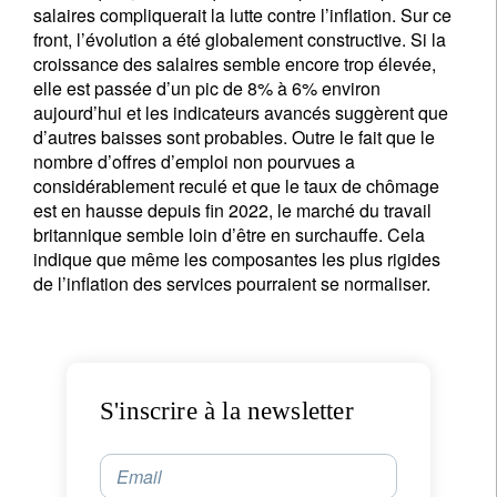
salaires compliquerait la lutte contre l’inflation. Sur ce
S'inscrire à la newsletter
front, l’évolution a été globalement constructive. Si la
Email
croissance des salaires semble encore trop élevée,
elle est passée d’un pic de 8% à 6% environ
aujourd’hui et les indicateurs avancés suggèrent que
d’autres baisses sont probables. Outre le fait que le
Civilité
Prénom
nombre d’offres d’emploi non pourvues a
considérablement reculé et que le taux de chômage
est en hausse depuis fin 2022, le marché du travail
Nom
britannique semble loin d’être en surchauffe. Cela
indique que même les composantes les plus rigides
de l’inflation des services pourraient se normaliser.
Pays de résidence
Je ne suis pas résident ou citoyen des Etats-Unis
S'inscrire à la newsletter
Vos informations seront utilisées conformément à
notre
politique de confidentialité
.
Email