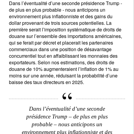
Pays de résidence
Dans l’éventualité d’une seconde présidence Trump -
de plus en plus probable - nous anticipons un
environnement plus inflationniste et des gains du
Je ne suis pas résident ou citoyen des Etats-Unis
dollar provenant de trois sources potentielles. La
première serait l’imposition systématique de droits de
douane sur l’ensemble des importations américaines,
Vos informations seront utilisées conformément à
qui se ferait par décret et placerait les partenaires
notre
politique de confidentialité
.
commerciaux dans une position de désavantage
concurrentiel tout en affaiblissant les monnaies des
s'inscrire
exportateurs. Selon nos estimations, des droits de
douane de 10% augmenteraient l’inflation de 1% au
moins sur une année, réduisant la probabilité d’une
baisse des taux directeurs en 2025.
Dans l’éventualité d’une seconde
présidence Trump – de plus en plus
probable – nous anticipons un
environnement plus inflationniste et des