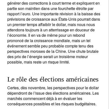
générer des corrections à court terme et expliquent en
partie son maintien dans une fourchette étroite par
rapport l’euro. Une importante révision à la baisse des
prévisions de croissance aux États-Unis pourrait dans
un premier temps affaiblir le dollar, mais nous nous
attendons toujours à un atterrissage en douceur de
l’économie. Il en va de même pour un rebond
prononcé de la croissance mondiale, mais un tel
événement semble peu probable compte tenu des
S'inscrire à la newsletter
perspectives moroses de la Chine. Une chute brutale
Email
des prix de l’énergie serait un troisième moteur
possible, mais reste un risque limité.
Le rôle des élections américaines
Civilité
Prénom
Certes, dès novembre, les perspectives pour le dollar
dépendront de l’issue des élections américaines. Les
Nom
marchés commencent déjà à en évaluer les
conséquences possibles et les risques budgétaires.