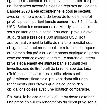
également soutenir le crédit privé, c’est-à-dire les prêts
Civilité
Prénom
non bancaires accordés à des entreprises non cotées.
L’année 2023 a été exceptionnelle pour le secteur,
avec un nombre record de levée de fonds et le prêt
Nom
privé le plus important jamais consenti de 5,3 milliards
USD. Selon les estimations de Moody’s, les actifs
sous gestion dans le secteur du crédit privé s’élèvent
Pays de résidence
aujourd’hui à près de 1 300 milliards USD, soit
approximativement la taille du marché mondial des
obligations à haut rendement. Le retrait des banques
du marché des prêts aux entreprises explique en partie
Je ne suis pas résident ou citoyen des Etats-Unis
cette croissance exceptionnelle. Le marché du crédit
privé a également été stimulé par le souhait des
Vos informations seront utilisées conformément à
investisseurs de tirer parti de la remontée des taux
notre
politique de confidentialité
.
d’intérêt, car les taux des crédits privés sont
généralement flottants et peuvent donc offrir des
s'inscrire
rendements plus élevés que les coupons des
obligations cotées avec une notation comparable.
En 2024, la baisse des taux d’intérêt devrait exercer
une pression sur les rendements du crédit privé. Mais