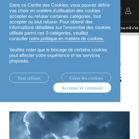
Dans ce Centre des Cookies, vous pouvez définir
vos choix en matière d’utilisation des cookies :
Français
accepter ou refuser certaines catégories, tout
accepter ou tout refuser. Pour obtenir des
informations détaillées sur l’ensemble des cookies
actualités.
perspectives d’investissement
Le ciel va-t-il s’é
utilisés parmi ces 3 catégories, veuillez
consulter
notre politique en matière de cookies.
perspectives d’investissement
Veuillez noter que le blocage de certains cookies
peut affecter votre expérience et les services
proposés.
Le ciel va-t-il s’éclaircir
pour les actifs non cotés
Tout refuser
Gérer les cookies
Accepter et continuer
en 2024 ?