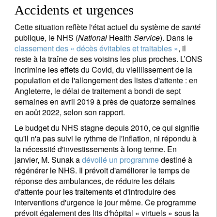
Accidents et urgences
Vos informations seront utilisées conformément à
Cette situation reflète l'état actuel du système de
santé
notre
politique de confidentialité
.
publique, le NHS (
National
Health
Service
). Dans le
classement des « décès évitables et traitables »
, il
s'inscrire
reste à la traîne de ses voisins les plus proches. L’ONS
incrimine les effets du Covid, du vieillissement de la
population et de l'allongement des listes d'attente : en
Angleterre, le délai de traitement a bondi de sept
semaines en avril 2019 à près de quatorze semaines
en août 2022, selon son rapport.
Le budget du NHS stagne depuis 2010, ce qui signifie
qu'il n'a pas suivi le rythme de l'inflation, ni répondu à
la nécessité d'investissements à long terme. En
janvier, M. Sunak a
dévoilé un programme
destiné à
régénérer le NHS. Il prévoit d'améliorer le temps de
réponse des ambulances, de réduire les délais
d'attente pour les traitements et d'introduire des
interventions d'urgence le jour même. Ce programme
prévoit également des lits d'hôpital « virtuels » sous la