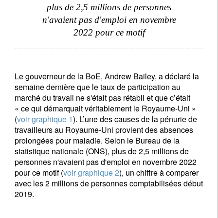
plus de 2,5 millions de personnes
n'avaient pas d'emploi en novembre
2022 pour ce motif
S'inscrire à la newsletter
Email
Le gouverneur de la BoE, Andrew Bailey, a déclaré la
semaine dernière que le taux de participation au
marché du travail ne s'était pas rétabli et que c’était
« ce qui démarquait véritablement le Royaume-Uni »
Civilité
Prénom
(
voir graphique 1
). L’une des causes de la pénurie de
travailleurs au Royaume-Uni provient des absences
prolongées pour maladie. Selon le Bureau de la
Nom
statistique nationale (ONS), plus de 2,5 millions de
personnes n'avaient pas d'emploi en novembre 2022
pour ce motif (
voir graphique 2
), un chiffre à comparer
Pays de résidence
avec les 2 millions de personnes comptabilisées début
2019.
Je ne suis pas résident ou citoyen des Etats-Unis