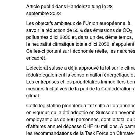
entrepreneurs.
Article publié dans Handelszeitung le 28
moyen-orient.
septembre 2023
UHNWI grands patrimoines.
brésil.
Les objectifs ambitieux de l’Union européenne, à
savoir la réduction de 55% des émissions de CO
2
polluantes d’ici 2030 et, dans un deuxième temps,
la neutralité climatique totale d’ici 2050, s’appuie
Celles-ci portent sur l’économie réelle, les marchés
encadré).
L’électorat suisse a déjà approuvé la loi sur le clima
réduire également la consommation énergétique du p
Les entreprises et les propriétaires immobiliers bén
mesures incitatives de la part de la Confédération 
climat.
Cette législation pionnière a fait suite à l’ordonnan
en vigueur, qui a été adoptée en Suisse en novemb
employant plus de 500 personnes, dont le total du b
d’affaires annuel dépasse CHF 40 millions. A parti
les recommandations de la Task Force on Climate-r