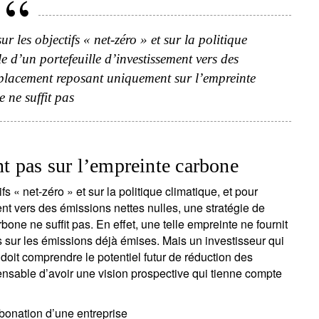
r les objectifs « net-zéro » et sur la politique
'inscrire à la newsletter
e d’un portefeuille d’investissement vers des
e placement reposant uniquement sur l’empreinte
ail
 ne suffit pas
Civilité
Prénom
Nom
Select an Option
nt pas sur l’empreinte carbone
fs « net-zéro » et sur la politique climatique, et pour
Pays de résidence
Je ne suis pas résident ou citoyen
Select an Option
des Etats-Unis
ent vers des émissions nettes nulles, une stratégie de
ne ne suffit pas. En effet, une telle empreinte ne fournit
 sur les émissions déjà émises. Mais un investisseur qui
os informations seront utilisées conformément à notre
politique 
doit comprendre le potentiel futur de réduction des
nfidentialité
.
pensable d’avoir une vision prospective qui tienne compte
s'inscrire
arbonation d’une entreprise