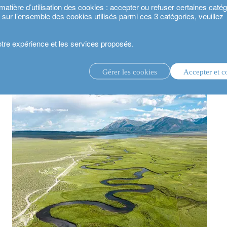
ière d’utilisation des cookies : accepter ou refuser certaines catégo
s sur l’ensemble des cookies utilisés parmi ces 3 catégories, veuillez
votre expérience et les services proposés.
ntretien avec Thomas Hohne-Sparborth
Gérer les cookies
Accepter et c
té 2024.
gestion d’investissement discrétionnaire.
service de conseil en investissement.
.
estisseurs.