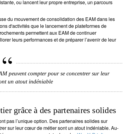
istante, ou lancent leur propre entreprise, un parcours
hausse du mouvement de consolidation des EAM dans les
sons d'activités que le lancement de plateformes de
prochements permettent aux EAM de continuer
liorer leurs performances et de préparer l’avenir de leur
'inscrire à la newsletter
ail
 EAM peuvent compter pour se concentrer sur leur
ont un atout indéniable
Civilité
Prénom
Nom
Select an Option
ier grâce à des partenaires solides
Pays de résidence
Je ne suis pas résident ou citoyen
Select an Option
des Etats-Unis
ont pas l’unique option. Des partenaires solides sur
r sur leur cœur de métier sont un atout indéniable. Au-