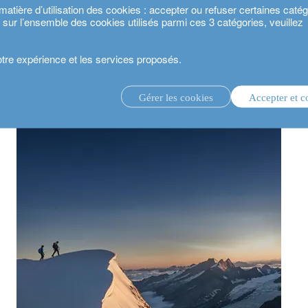
ière d’utilisation des cookies : accepter ou refuser certaines catégo
s sur l’ensemble des cookies utilisés parmi ces 3 catégories, veuillez
votre expérience et les services proposés.
nes peuvent-ils continuer d’entreprendre ?
Gérer les cookies
Accepter et c
té 2024.
gestion d’investissement discrétionnaire.
service de conseil en investissement.
.
estisseurs.