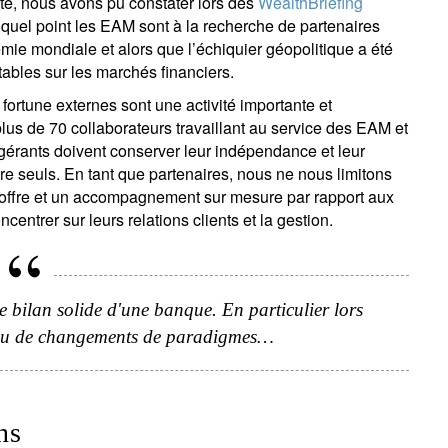
é, nous avons pu constater lors des
WealthBriefing
os informations seront utilisées conformément à notre
politique 
quel point les EAM sont à la recherche de partenaires
nfidentialité
.
mie mondiale et alors que l’échiquier géopolitique a été
bles sur les marchés financiers.
s'inscrire
fortune externes sont une activité importante et
lus de 70 collaborateurs travaillant au service des EAM et
 gérants doivent conserver leur indépendance et leur
tre seuls. En tant que partenaires, nous ne nous limitons
e offre et un accompagnement sur mesure par rapport aux
ntrer sur leurs relations clients et la gestion.
 bilan solide d'une banque. En particulier lors
 ou de changements de paradigmes…
ns