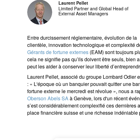
Laurent Pellet
entrepreneurs.
moyen-orient.
Limited Partner and Global Head of
External Asset Managers
UHNWI grands patrimoines.
brésil.
Entre durcissement réglementaire, évolution de la
clientèle, innovation technologique et complexité d
Gérants de fortune externes
(EAM) sont toujours pl
cela ne signifie pas qu’ils doivent être seuls, bien 
peut les aider à conserver leur liberté d’entreprendr
Laurent Pellet, associé du groupe Lombard Odier e
: « L'époque où un banquier pouvait quitter une ba
fortune externe le mercredi est révolue », nous a r
Oberson Abels SA
à Genève, lors d'un récent évén
s’est considérablement complexifié ces dernières a
place financière suisse et une richesse indéniable p