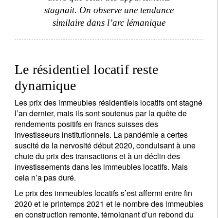
stagnait. On observe une tendance
similaire dans l’arc lémanique
Le résidentiel locatif reste
dynamique
S'inscrire à la newsletter
Les prix des immeubles résidentiels locatifs ont stagné
Email
l’an dernier, mais ils sont soutenus par la quête de
rendements positifs en francs suisses des
investisseurs institutionnels. La pandémie a certes
suscité de la nervosité début 2020, conduisant à une
Title
First Name
chute du prix des transactions et à un déclin des
investissements dans les immeubles locatifs. Mais
cela n’a pas duré.
Last Name
Le prix des immeubles locatifs s’est affermi entre fin
2020 et le printemps 2021 et le nombre des immeubles
en construction remonte, témoignant d’un rebond du
Country of residence