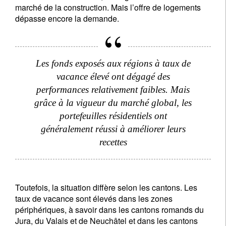
marché de la construction. Mais l’offre de logements
dépasse encore la demande.
I'm not an US citizen*
Vos informations seront utilisées conformément à
Les fonds exposés aux régions à taux de
notre
politique de confidentialité
.
vacance élevé ont dégagé des
performances relativement faibles. Mais
S'inscrire
grâce à la vigueur du marché global, les
portefeuilles résidentiels ont
généralement réussi à améliorer leurs
recettes
Toutefois, la situation diffère selon les cantons. Les
taux de vacance sont élevés dans les zones
périphériques, à savoir dans les cantons romands du
Jura, du Valais et de Neuchâtel et dans les cantons