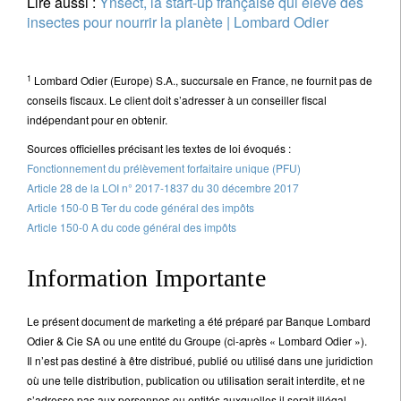
Lire aussi :
Ÿnsect, la start-up française qui élève des
insectes pour nourrir la planète | Lombard Odier
1
Lombard Odier (Europe) S.A., succursale en France, ne fournit pas de
conseils fiscaux. Le client doit s’adresser à un conseiller fiscal
indépendant pour en obtenir.
Sources officielles précisant les textes de loi évoqués :
Fonctionnement du prélèvement forfaitaire unique (PFU)
Article 28 de la LOI n° 2017-1837 du 30 décembre 2017
Article 150-0 B Ter du code général des impôts
Article 150-0 A du code général des impôts
Information Importante
Le présent document de marketing a été préparé par Banque Lombard
Odier & Cie SA ou une entité du Groupe (ci-après « Lombard Odier »).
Il n’est pas destiné à être distribué, publié ou utilisé dans une juridiction
où une telle distribution, publication ou utilisation serait interdite, et ne
s’adresse pas aux personnes ou entités auxquelles il serait illégal