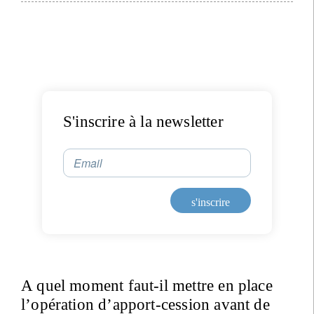
S'inscrire à la newsletter
S'inscrire à la newsletter
Email
Email
Civilité
Prénom
s'inscrire
Nom
Pays de résidence
A quel moment faut-il mettre en place
l’opération d’apport-cession avant de