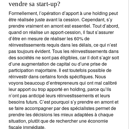
vendre sa start-up?
Je ne suis pas résident ou citoyen des Etats-Unis
Formellement, l’opération d’apport à une holding peut
être réalisée juste avant la cession. Cependant, s’y
Vos informations seront utilisées conformément à
prendre vraiment en amont est essentiel. Tout d’abord,
notre
politique de confidentialité
.
quand on réalise un apport-cession, il faut s’assurer
d’être en mesure de réaliser les 60% de
s'inscrire
réinvestissements requis dans les délais, ce qui n’est
pas toujours évident. Tous les réinvestissements dans
des sociétés ne sont pas éligibles, car il doit s’agir soit
d’une augmentation de capital ou d’une prise de
participation majoritaire. Il est toutefois possible de
réinvestir dans certains fonds spécifiques. Nous
voyons beaucoup d’entrepreneurs qui ont mal calibré
leur apport ou trop apporté en holding, parce qu’ils
n’ont pas anticipé leurs réinvestissements et leurs
besoins futurs. C’est pourquoi s’y prendre en amont et
se faire accompagner par des spécialistes permet de
prendre les décisions les mieux adaptées à chaque
situation, plutôt que de rechercher une économie
fiscale immédiate.