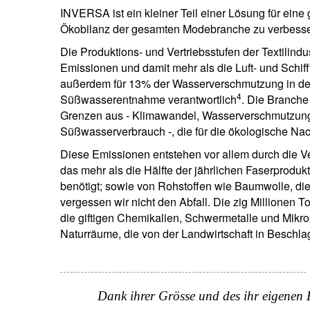
INVERSA ist ein kleiner Teil einer Lösung für eine 
Ökobilanz der gesamten Modebranche zu verbesse
Die Produktions- und Vertriebsstufen der Textilin
Emissionen und damit mehr als die Luft- und Sch
außerdem für 13% der Wasserverschmutzung in d
4
Süßwasserentnahme verantwortlich
. Die Branche
Grenzen aus - Klimawandel, Wasserverschmutzung, 
Süßwasserverbrauch -, die für die ökologische Nac
Diese Emissionen entstehen vor allem durch die V
das mehr als die Hälfte der jährlichen Faserproduk
benötigt; sowie von Rohstoffen wie Baumwolle, die
N
vergessen wir nicht den Abfall. Die zig Millionen T
die giftigen Chemikalien, Schwermetalle und Mikro
Em
Naturräume, die von der Landwirtschaft in Besch
Dank ihrer Grösse und des ihr eigenen 