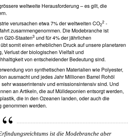
grössere weltweite Herausforderung – es gilt, die
rn.
2
dustrie verursachen etwa 7% der weltweiten CO
-
2
ifffahrt zusammengenommen. Die Modebranche ist
3
en G20-Staaten
und für 4% der jährlichen
 übt somit einen erheblichen Druck auf unsere planetaren
Verlust der biologischen Vielfalt und
hhaltigkeit von entscheidender Bedeutung sind.
erwendung von synthetischen Materialien wie Polyester,
tion ausmacht und jedes Jahr Millionen Barrel Rohöl
 sehr wasserintensiv und emissionsintensiv sind. Und
ewsletter abonnieren
onnen an Artikeln, die auf Mülldeponien entsorgt werden,
plastik, die in den Ozeanen landen, oder auch die
ail
lag genommen werden.
Titel
Vorname
Name
Select an Option
Erfindungsreichtums ist die Modebranche aber