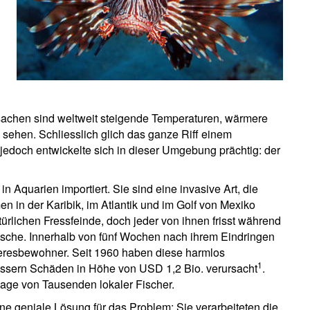
sachen sind weltweit steigende Temperaturen, wärmere
ehen. Schliesslich glich das ganze Riff einem
doch entwickelte sich in dieser Umgebung prächtig: der
n Aquarien importiert. Sie sind eine invasive Art, die
n in der Karibik, im Atlantik und im Golf von Mexiko
türlichen Fressfeinde, doch jeder von ihnen frisst während
fische. Innerhalb von fünf Wochen nach ihrem Eindringen
eresbewohner. Seit 1960 haben diese harmlos
1
ässern Schäden in Höhe von USD 1,2 Bio. verursacht
.
lage von Tausenden lokaler Fischer.
e geniale Lösung für das Problem: Sie verarbeiteten die