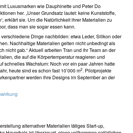
 mit Luxusmarken wie Dauphinette und Peter Do
tionen her. „Unser Grundsatz lautet: keine Kunststoffe,
 erklärt sie. Um die Natürlichkeit ihrer Materialien zu
bor, dass man sie sogar essen kann.
 verschiedene Dinge nachbilden: etwa Leder, Silikon oder
hen. Nachhaltige Materialien gelten nicht unbedingt als
h nicht gab.“ Aktuell arbeiten Tran und ihr Team an der
rialien, die auf die Körpertemperatur reagieren und
uf schnelles Wachstum: Noch vor ein paar Jahren hatte
2
Jahr, heute sind es schon fast 10’000 m
. Pilotprojekte
Markenpartner werden ihre Designs im September an der
swirkung
stellung alternativer Materialien tätiges Start-up,
ke Haverhals ist überzeugt, einen vollkommen natürlichen