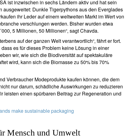
SA ist inzwischen in sechs Ländern aktiv und hat sein
ten ausgeweitet: Dunkle Tigerpythons aus den Everglades
rkaufen ihr Leder auf einem weltweiten Markt im Wert von
ebranche verschlungen werden. Bisher wurden etwa
0’000, 5 Millionen, 50 Millionen“, sagt Chavda.
rbens auf der ganzen Welt verantwortlich“, fährt er fort.
, dass es für dieses Problem keine Lösung in einer
en wir, wie sich die Biodiversität auf spektakuläre
haftet wird, kann sich die Biomasse zu 50% bis 70%
n und Verbraucher Modeprodukte kaufen können, die dem
 nicht nur darum, schädliche Auswirkungen zu reduzieren
ir leisten einen spürbaren Beitrag zur Regeneration und
rands make sustainable packaging
für Mensch und Umwelt