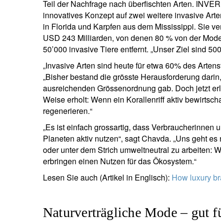
Teil der Nachfrage nach überfischten Arten. INVER
innovatives Konzept auf zwei weitere invasive Ar
in Florida und Karpfen aus dem Mississippi. Sie ve
USD 243 Milliarden, von denen 80 % von der Mod
50’000 invasive Tiere entfernt. „Unser Ziel sind 50
„Invasive Arten sind heute für etwa 60% des Artenste
„Bisher bestand die grösste Herausforderung darin
ausreichenden Grössenordnung gab. Doch jetzt erleb
Weise erholt: Wenn ein Korallenriff aktiv bewirtsc
regenerieren.“
„Es ist einfach grossartig, dass Verbraucherinne
Planeten aktiv nutzen“, sagt Chavda. „Uns geht es
oder unter dem Strich umweltneutral zu arbeiten: W
erbringen einen Nutzen für das Ökosystem.“
Lesen Sie auch (Artikel in Englisch):
How luxury b
Naturverträgliche Mode – gut 