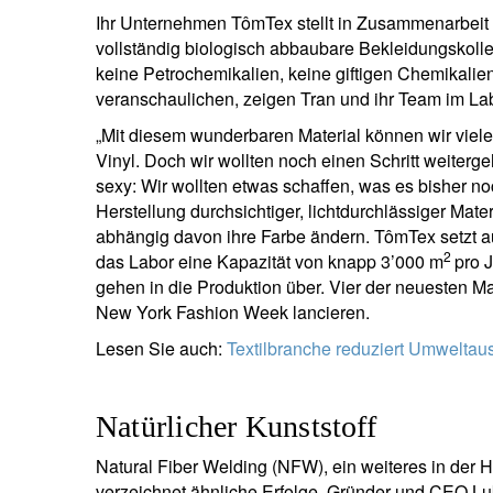
Ihr Unternehmen TômTex stellt in Zusammenarbeit
vollständig biologisch abbaubare Bekleidungskollek
keine Petrochemikalien, keine giftigen Chemikalien“,
veranschaulichen, zeigen Tran und ihr Team im La
„Mit diesem wunderbaren Material können wir viele
Vinyl. Doch wir wollten noch einen Schritt weiterge
sexy: Wir wollten etwas schaffen, was es bisher noc
Herstellung durchsichtiger, lichtdurchlässiger Mate
abhängig davon ihre Farbe ändern. TômTex setzt a
2
das Labor eine Kapazität von knapp 3’000 m
pro 
gehen in die Produktion über. Vier der neuesten 
New York Fashion Week lancieren.
Lesen Sie auch:
Textilbranche reduziert Umweltau
Natürlicher Kunststoff
Natural Fiber Welding (NFW), ein weiteres in der Her
verzeichnet ähnliche Erfolge. Gründer und CEO Lu