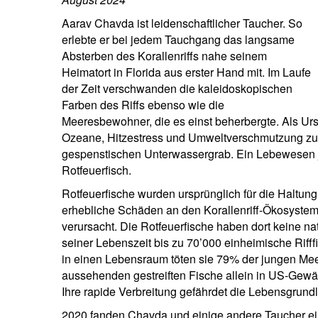
Unternehmer.
Nahen Osten.
Aarav Chavda ist leidenschaftlicher Taucher. So
erlebte er bei jedem Tauchgang das langsame
brazil.
Absterben des Korallenriffs nahe seinem
Heimatort in Florida aus erster Hand mit. Im Laufe
der Zeit verschwanden die kaleidoskopischen
Farben des Riffs ebenso wie die
Meeresbewohner, die es einst beherbergte. Als Ur
Ozeane, Hitzestress und Umweltverschmutzung zu s
gespenstischen Unterwassergrab. Ein Lebewesen je
Rotfeuerfisch.
Rotfeuerfische wurden ursprünglich für die Haltung i
erhebliche Schäden an den Korallenriff-Ökosysteme
verursacht. Die Rotfeuerfische haben dort keine na
seiner Lebenszeit bis zu 70’000 einheimische Riff
in einen Lebensraum töten sie 79% der jungen Me
aussehenden gestreiften Fische allein in US-Gew
Ihre rapide Verbreitung gefährdet die Lebensgrund
2020 fanden Chavda und einige andere Taucher ein