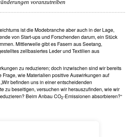
ränderungen voranzutreiben
Wohnsitzland
Ich bin weder in den USA wohnhaf
Select an Option
noch bin ich US-Bürger
hre Informationen werden in Übereinstimmung mit unserer
eichtums ist die Modebranche aber auch in der Lage,
atenschutzerklärung verwendet
.
sende von Start-ups und Forschenden darum, ein Stück
mmen. Mittlerweile gibt es Fasern aus Seetang,
Registrieren
stelltes zellbasiertes Leder und Textilien aus
kungen zu reduzieren; doch inzwischen sind wir bereits
ie Frage, wie Materialien positive Auswirkungen auf
„Wir befinden uns in einer entscheidenden
te zu beseitigen, versuchen wir herauszufinden, wie wir
 reduzieren? Beim Anbau CO
-Emissionen absorbieren?“
2