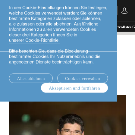
In den Cookie-Einstellungen können Sie festlegen,
Deutsch
welche Cookies verwendet werden: Sie können
bestimmte Kategorien zulassen oder ablehnen,
alle zulassen oder alle ablehnen. Ausführliche
Nachrichten.
In the news
Die Natur ist unser wertvollstes 
Informationen zu allen verwendeten Cookies
dieser drei Kategorien finden Sie in
unserer Cookie-Richtlinie.
In the news
Bitte beachten Sie, dass die Blockierung
bestimmter Cookies Ihr Nutzererlebnis und die
Die Natur ist unser
angebotenen Dienste beeinträchtigen kann.
wertvollstes Gut
Alles ablehnen
Cookies verwalten
Akzeptieren und fortfahren