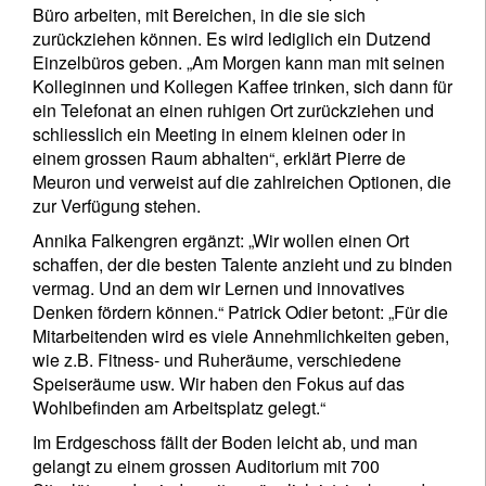
Büro arbeiten, mit Bereichen, in die sie sich
Titel
Vorname
zurückziehen können. Es wird lediglich ein Dutzend
Einzelbüros geben. „Am Morgen kann man mit seinen
Kolleginnen und Kollegen Kaffee trinken, sich dann für
Name
ein Telefonat an einen ruhigen Ort zurückziehen und
schliesslich ein Meeting in einem kleinen oder in
einem grossen Raum abhalten“, erklärt Pierre de
Wohnsitzland
Meuron und verweist auf die zahlreichen Optionen, die
zur Verfügung stehen.
Annika Falkengren ergänzt: „Wir wollen einen Ort
Ich bin weder in den USA wohnhaft noch bin ich US-Bürger
schaffen, der die besten Talente anzieht und zu binden
vermag. Und an dem wir Lernen und innovatives
Ihre Informationen werden in Übereinstimmung
Denken fördern können.“ Patrick Odier betont: „Für die
mit unserer
Datenschutzerklärung verwendet
.
Mitarbeitenden wird es viele Annehmlichkeiten geben,
wie z.B. Fitness- und Ruheräume, verschiedene
registrieren
Speiseräume usw. Wir haben den Fokus auf das
Wohlbefinden am Arbeitsplatz gelegt.“
Im Erdgeschoss fällt der Boden leicht ab, und man
gelangt zu einem grossen Auditorium mit 700