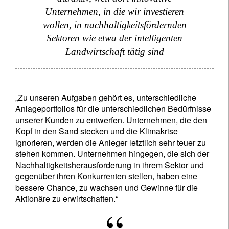
I'm not an US citizen*
Unternehmen, in die wir investieren
wollen, in nachhaltigkeitsfördernden
Ihre Informationen werden in Übereinstimmung
Sektoren wie etwa der intelligenten
mit unserer
Datenschutzerklärung verwendet
.
Landwirtschaft tätig sind
Registrieren
„Zu unseren Aufgaben gehört es, unterschiedliche
Anlageportfolios für die unterschiedlichen Bedürfnisse
unserer Kunden zu entwerfen. Unternehmen, die den
Kopf in den Sand stecken und die Klimakrise
ignorieren, werden die Anleger letztlich sehr teuer zu
stehen kommen. Unternehmen hingegen, die sich der
Nachhaltigkeitsherausforderung in ihrem Sektor und
gegenüber ihren Konkurrenten stellen, haben eine
bessere Chance, zu wachsen und Gewinne für die
Aktionäre zu erwirtschaften.“