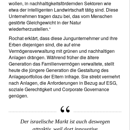
wollen, in nachhaltigkeitsfördernden Sektoren wie
etwa der intelligenten Landwirtschaft tätig sind. Diese
Unternehmen tragen dazu bei, das vom Menschen
gestörte Gleichgewicht in der Natur
wiederherzustellen.“
Rochat erklärt, dass diese Jungunternehmer und ihre
Newsletter abonnieren
Erben diejenigen sind, die auf eine
Email
Vermögensverwaltung mit grünen und nachhaltigen
Anlagen drängen. Während früher die ältere
Generation das Familienvermögen verwaltete, stellt
heute die jüngere Generation die Gestaltung des
Anlageportfolios der Eltern infrage. Sie strebt vermehrt
Title
First Name
nach Anlagen, die Anforderungen in Bezug auf ESG,
soziale Gerechtigkeit und Corporate Governance
genügen.
Last Name
Country of residence
Der israelische Markt ist auch deswegen
attraktiv, weil dort innovative