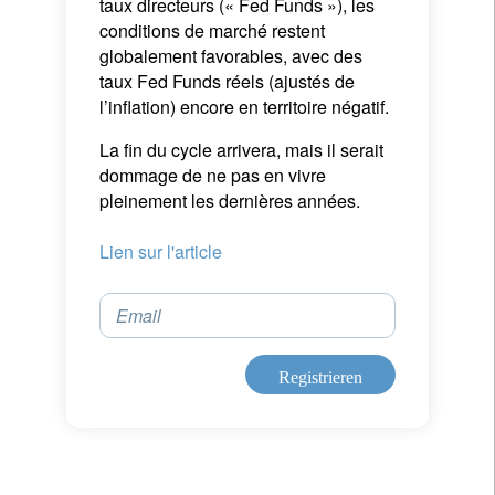
taux directeurs (« Fed Funds »), les
les acteurs privés et publics dans leur capacité à
conditions de marché restent
lever de la dette ou générer des bénéfices. Or,
globalement favorables, avec des
même si la Réserve Fédérale Américaine
taux Fed Funds réels (ajustés de
continue, à juste titre, de relever ses taux
l’inflation) encore en territoire négatif.
directeurs (« Fed Funds »), les conditions de
marché restent globalement favorables, avec des
La fin du cycle arrivera, mais il serait
taux Fed Funds réels (ajustés de l’inflation)
dommage de ne pas en vivre
encore en territoire négatif.
pleinement les dernières années.
La fin du cycle arrivera, mais il serait dommage de
Lien sur l'article
ne pas en vivre pleinement les dernières années.
Lien sur l'article
Email
Email
Registrieren
Registrieren