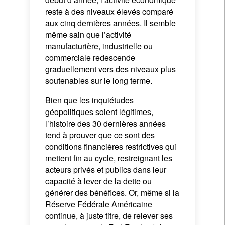
reste à des niveaux élevés comparé
aux cinq dernières années. Il semble
même sain que l’activité
Newsletter abonnieren
manufacturière, industrielle ou
commerciale redescende
Mais faut-il, pour autant, sonner le
graduellement vers des niveaux plus
glas de ce cycle dès aujourd’hui ?
soutenables sur le long terme.
Malgré un léger ralentissement en début d’année,
Bien que les inquiétudes
l’activité économique reste à des niveaux élevés
géopolitiques soient légitimes,
comparé aux cinq dernières années. Il semble
l’histoire des 30 dernières années
même sain que l’activité manufacturière,
tend à prouver que ce sont des
industrielle ou commerciale redescende
conditions financières restrictives qui
graduellement vers des niveaux plus soutenables
mettent fin au cycle, restreignant les
sur le long terme.
acteurs privés et publics dans leur
capacité à lever de la dette ou
Bien que les inquiétudes géopolitiques soient
générer des bénéfices. Or, même si la
légitimes, l’histoire des 30 dernières années tend
Réserve Fédérale Américaine
à prouver que ce sont des conditions financières
continue, à juste titre, de relever ses
restrictives qui mettent fin au cycle, restreignant