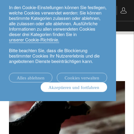
In den Cookie-Einstellungen können Sie festlegen,
Deutsch
welche Cookies verwendet werden: Sie können
bestimmte Kategorien zulassen oder ablehnen,
alle zulassen oder alle ablehnen. Ausführliche
Nachrichten.
In the news
Fin de cycle ?
Informationen zu allen verwendeten Cookies
dieser drei Kategorien finden Sie in
unserer Cookie-Richtlinie.
In the news
Bitte beachten Sie, dass die Blockierung
bestimmter Cookies Ihr Nutzererlebnis und die
Fin de cycle ?
angebotenen Dienste beeinträchtigen kann.
Alles ablehnen
Cookies verwalten
Akzeptieren und fortfahren