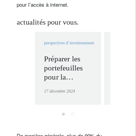
pour l’accès à internet.
actualités pour vous.
perspectives d’investissement
perspectives 
Préparer les
Le bitc
portefeuilles
manier
pour la
soin
prochaine
17 décembre 2024
7 janvier 20
décennie
De manière générale, plus de 90% du