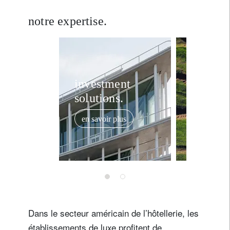
notre expertise.
investment
repense
solutions.
durabili
en savoir plus
en savoir
Dans le secteur américain de l’hôtellerie, les
établissements de luxe profitent de