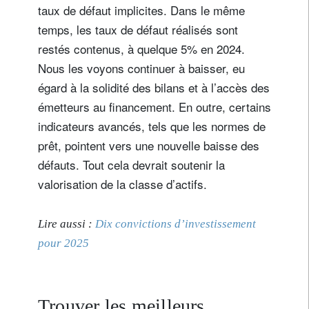
taux de défaut implicites. Dans le même
Civilité
Prénom
temps, les taux de défaut réalisés sont
restés contenus, à quelque 5% en 2024.
Nous les voyons continuer à baisser, eu
Nom
égard à la solidité des bilans et à l’accès des
émetteurs au financement. En outre, certains
Pays de résidence
indicateurs avancés, tels que les normes de
prêt, pointent vers une nouvelle baisse des
défauts. Tout cela devrait soutenir la
Je ne suis pas résident ou citoyen des Etats-Unis
valorisation de la classe d’actifs.
Vos informations seront utilisées conformément à
notre
politique de confidentialité
.
Lire aussi :
Dix convictions d’investissement
pour 2025
s'inscrire
Trouver les meilleurs