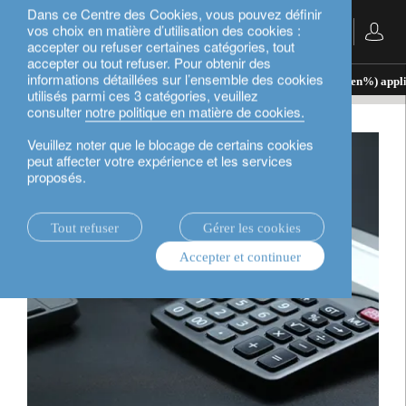
Dans ce Centre des Cookies, vous pouvez définir
vos choix en matière d’utilisation des cookies :
Français
accepter ou refuser certaines catégories, tout
accepter ou tout refuser. Pour obtenir des
informations détaillées sur l’ensemble des cookies
banque privée.
le crédit lombard.
taux de base (en%) applic
utilisés parmi ces 3 catégories, veuillez
consulter
notre politique en matière de cookies.
Veuillez noter que le blocage de certains cookies
peut affecter votre expérience et les services
proposés.
Tout refuser
Gérer les cookies
Accepter et continuer