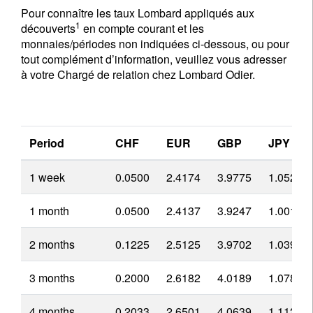
Pour connaître les taux Lombard appliqués aux
1
découverts
en compte courant et les
monnaies/périodes non indiquées ci-dessous, ou pour
tout complément d’information, veuillez vous adresser
à votre Chargé de relation chez Lombard Odier.
Period
CHF
EUR
GBP
JPY
1 week
0.0500
2.4174
3.9775
1.0523
1 month
0.0500
2.4137
3.9247
1.0018
2 months
0.1225
2.5125
3.9702
1.0390
3 months
0.2000
2.6182
4.0189
1.0787
4 months
0.2033
2.6501
4.0639
1.1123