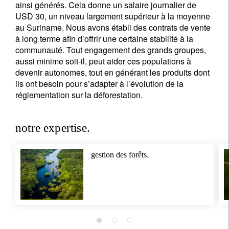
ainsi générés. Cela donne un salaire journalier de
USD 30, un niveau largement supérieur à la moyenne
au Suriname. Nous avons établi des contrats de vente
à long terme afin d’offrir une certaine stabilité à la
communauté. Tout engagement des grands groupes,
aussi minime soit-il, peut aider ces populations à
devenir autonomes, tout en générant les produits dont
ils ont besoin pour s’adapter à l’évolution de la
S'inscrire à la newsletter
réglementation sur la déforestation.
Email
notre expertise.
Civilité
Prénom
gestion des forêts.
Nom
Pays de résidence