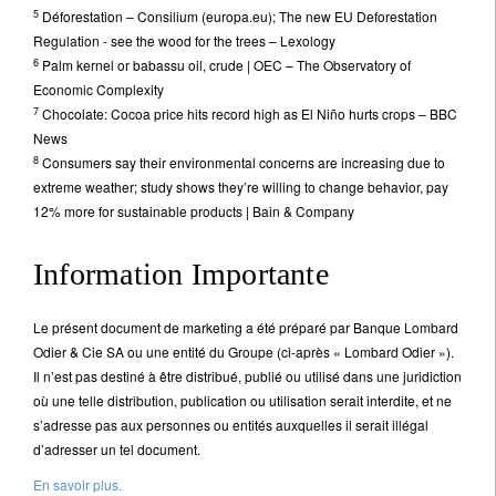
5
Déforestation – Consilium (europa.eu); The new EU Deforestation
Regulation - see the wood for the trees – Lexology
6
Palm kernel or babassu oil, crude | OEC – The Observatory of
Economic Complexity
7
Chocolate: Cocoa price hits record high as El Niño hurts crops – BBC
News
8
Consumers say their environmental concerns are increasing due to
extreme weather; study shows they’re willing to change behavior, pay
12% more for sustainable products | Bain & Company
Information Importante
Le présent document de marketing a été préparé par Banque Lombard
Odier & Cie SA ou une entité du Groupe (ci-après « Lombard Odier »).
Il n’est pas destiné à être distribué, publié ou utilisé dans une juridiction
où une telle distribution, publication ou utilisation serait interdite, et ne
s’adresse pas aux personnes ou entités auxquelles il serait illégal
d’adresser un tel document.
En savoir plus.