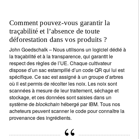
Je ne suis pas résident ou citoyen des Etats-Unis
Comment pouvez-vous garantir la
traçabilité et l’absence de toute
Vos informations seront utilisées conformément à
déforestation dans vos produits ?
notre
politique de confidentialité
.
John Goedschalk –
Nous utilisons un logiciel dédié à
S'inscrire
la traçabilité et à la transparence, qui garantit le
respect des règles de l’UE. Chaque cultivateur
dispose d’un sac estampillé d’un code QR qui lui est
spécifique. Ce sac est assigné à un groupe d’arbres
où il est permis de récolter les noix. Les noix sont
scannées à mesure de leur traitement, séchage et
stockage, et ces données sont saisies dans un
système de
blockchain
hébergé par IBM. Tous nos
acheteurs peuvent scanner le code pour connaître la
provenance des ingrédients.