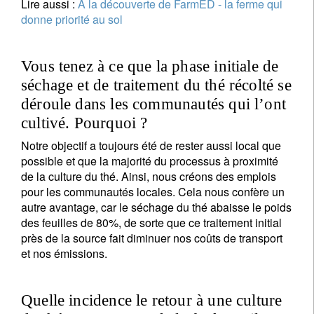
Lire aussi :
À la découverte de FarmED - la ferme qui
donne priorité au sol
S'inscrire à la newsletter
Vous tenez à ce que la phase initiale de
Email
séchage et de traitement du thé récolté se
déroule dans les communautés qui l’ont
cultivé. Pourquoi ?
Civilité
Prénom
Notre objectif a toujours été de rester aussi local que
possible et que la majorité du processus à proximité
de la culture du thé. Ainsi, nous créons des emplois
Nom
pour les communautés locales. Cela nous confère un
autre avantage, car le séchage du thé abaisse le poids
des feuilles de 80%, de sorte que ce traitement initial
Pays de résidence
près de la source fait diminuer nos coûts de transport
et nos émissions.
Je ne suis pas résident ou citoyen des Etats-Unis
Quelle incidence le retour à une culture