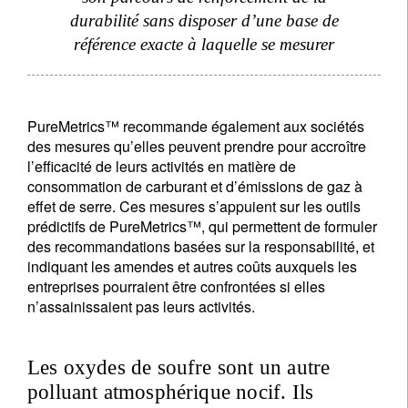
durabilité sans disposer d’une base de
référence exacte à laquelle se mesurer
S'inscrire à la newsletter
PureMetrics™ recommande également aux sociétés
des mesures qu’elles peuvent prendre pour accroître
Email
l’efficacité de leurs activités en matière de
consommation de carburant et d’émissions de gaz à
effet de serre. Ces mesures s’appuient sur les outils
prédictifs de PureMetrics™, qui permettent de formuler
Civilité
Prénom
des recommandations basées sur la responsabilité, et
indiquant les amendes et autres coûts auxquels les
entreprises pourraient être confrontées si elles
Nom
n’assainissaient pas leurs activités.
Pays de résidence
Les oxydes de soufre sont un autre
polluant atmosphérique nocif. Ils