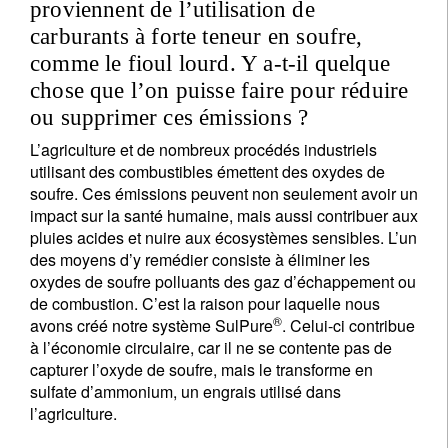
Je ne suis pas résident ou citoyen des Etats-Unis
proviennent de l’utilisation de
carburants à forte teneur en soufre,
Vos informations seront utilisées conformément à
comme le fioul lourd. Y a-t-il quelque
notre
politique de confidentialité
.
chose que l’on puisse faire pour réduire
ou supprimer ces émissions ?
S'inscrire
L’agriculture et de nombreux procédés industriels
utilisant des combustibles émettent des oxydes de
soufre. Ces émissions peuvent non seulement avoir un
impact sur la santé humaine, mais aussi contribuer aux
pluies acides et nuire aux écosystèmes sensibles. L’un
des moyens d’y remédier consiste à éliminer les
oxydes de soufre polluants des gaz d’échappement ou
de combustion. C’est la raison pour laquelle nous
®
avons créé notre système SulPure
. Celui-ci contribue
à l’économie circulaire, car il ne se contente pas de
capturer l’oxyde de soufre, mais le transforme en
sulfate d’ammonium, un engrais utilisé dans
l’agriculture.