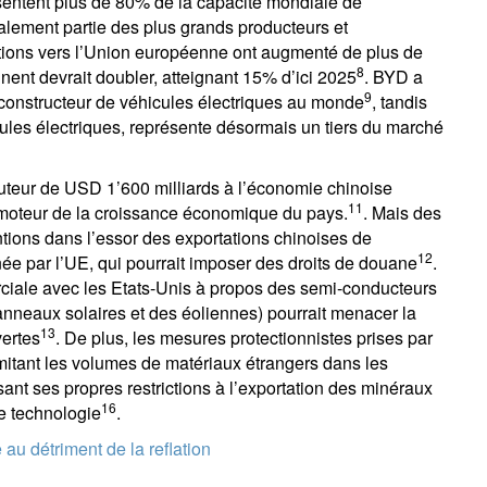
sentent plus de 80% de la capacité mondiale de
galement partie des plus grands producteurs et
ations vers l’Union européenne ont augmenté de plus de
8
nent devrait doubler, atteignant 15% d’ici 2025
. BYD a
9
constructeur de véhicules électriques au monde
, tandis
cules électriques, représente désormais un tiers du marché
uteur de USD 1’600 milliards à l’économie chinoise
11
al moteur de la croissance économique du pays.
. Mais des
ntions dans l’essor des exportations chinoises de
12
née par l’UE, qui pourrait imposer des droits de douane
.
ciale avec les Etats-Unis à propos des semi-conducteurs
anneaux solaires et des éoliennes) pourrait menacer la
13
vertes
. De plus, les mesures protectionnistes prises par
imitant les volumes de matériaux étrangers dans les
sant ses propres restrictions à l’exportation des minéraux
16
te technologie
.
 au détriment de la reflation