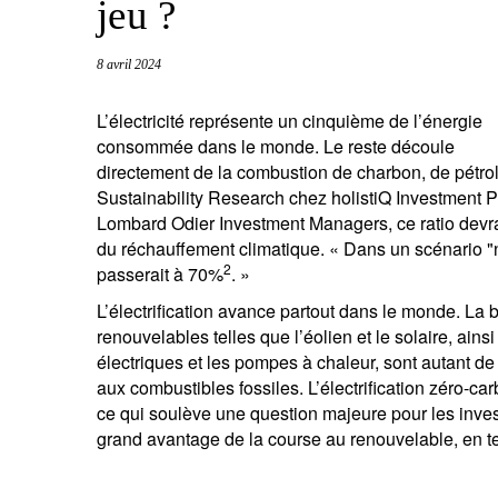
jeu ?
entrepreneurs.
moyen-orient.
UHNWI grands patrimoines.
brésil.
8 avril 2024
L’électricité représente un cinquième de l’énergie
consommée dans le monde. Le reste découle
directement de la combustion de charbon, de pétrol
Sustainability Research chez holistiQ Investment P
Lombard Odier Investment Managers, ce ratio devra
du réchauffement climatique. « Dans un scénario "ne
2
passerait à 70%
. »
L’électrification avance partout dans le monde. La
renouvelables telles que l’éolien et le solaire, ain
électriques et les pompes à chaleur, sont autant d
aux combustibles fossiles. L’électrification zéro-c
ce qui soulève une question majeure pour les invest
grand avantage de la course au renouvelable, en