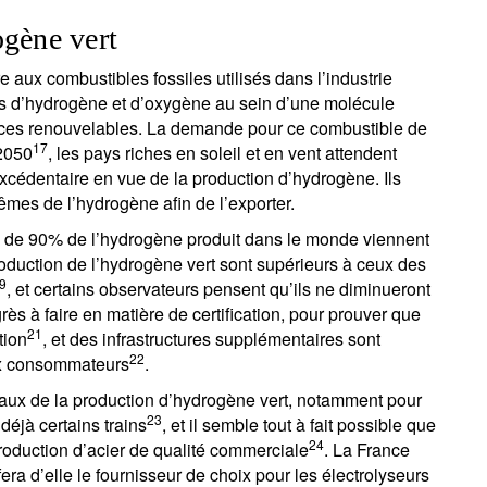
ogène vert
re aux combustibles fossiles utilisés dans l’industrie
es d’hydrogène et d’oxygène au sein d’une molécule
sources renouvelables. La demande pour ce combustible de
17
 2050
, les pays riches en soleil et en vent attendent
excédentaire en vue de la production d’hydrogène. Ils
mes de l’hydrogène afin de l’exporter.
us de 90% de l’hydrogène produit dans le monde viennent
roduction de l’hydrogène vert sont supérieurs à ceux des
9
, et certains observateurs pensent qu’ils ne diminueront
'inscrire à la newsletter
rès à faire en matière de certification, pour prouver que
21
tion
, et des infrastructures supplémentaires sont
ail
22
aux consommateurs
.
iaux de la production d’hydrogène vert, notamment pour
23
 déjà certains trains
, et il semble tout à fait possible que
Civilité
Prénom
Nom
Select an Option
24
roduction d’acier de qualité commerciale
. La France
ra d’elle le fournisseur de choix pour les électrolyseurs