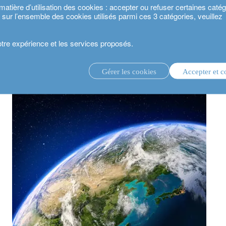
ière d’utilisation des cookies : accepter ou refuser certaines catégo
s sur l’ensemble des cookies utilisés parmi ces 3 catégories, veuillez
votre expérience et les services proposés.
 transition énergétique : quels pays sont susceptibles de tirer leur épingle du jeu 
Gérer les cookies
Accepter et c
té 2024.
gestion d’investissement discrétionnaire.
service de conseil en investissement.
.
estisseurs.