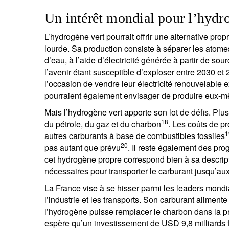
Un intérêt mondial pour l’hydr
L’hydrogène vert pourrait offrir une alternative prop
lourde. Sa production consiste à séparer les atom
d’eau, à l’aide d’électricité générée à partir de 
l’avenir étant susceptible d’exploser entre 2030 et
l’occasion de vendre leur électricité renouvelable 
pourraient également envisager de produire eux-mê
Mais l’hydrogène vert apporte son lot de défis. Pl
18
du pétrole, du gaz et du charbon
. Les coûts de p
1
autres carburants à base de combustibles fossiles
S
20
pas autant que prévu
. Il reste également des prog
cet hydrogène propre correspond bien à sa descrip
Em
nécessaires pour transporter le carburant jusqu’
La France vise à se hisser parmi les leaders mond
l’industrie et les transports. Son carburant alimente
l’hydrogène puisse remplacer le charbon dans la p
espère qu’un investissement de USD 9,8 milliards fe