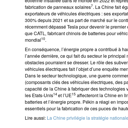
éolienne installée dans le monde en 2022 et repré
7
fabrication de panneaux solaires
. La Chine fait é
exportateurs de véhicules électriques : ses export
300% depuis 2021 et sa part de marché sur le conti
récemment dépassé Tesla pour devenir le premier 
que CATL, fabricant chinois de batteries pour véhi
10
mondial
.
En conséquence, l’énergie propre a contribué à ha
l’année dernière, ce qui fait du secteur le princip
obstacles pourraient se dresser. Le rôle des subve
véhicules électriques fait l’objet d’une enquête me
Dans le secteur technologique, une guerre commer
(composants clés des véhicules électriques, des p
capacité de la Chine à fabriquer des technologies 
14
15
les Etats-Unis
et l’UE
affecteront la Chine en l
batteries et l’énergie propre. Pékin a réagi en impo
essentiels pour la fabrication de ces puces de hau
Lire aussi:
La Chine privilégie la stratégie nationale