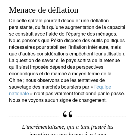
Menace de déflation
De cette spirale pourrait découler une déflation
persistante, du fait qu’une augmentation de la capacité
S'inscrire à la newsletter
se construit avec l’aide de l’épargne des ménages.
Nous pensons que Pékin dispose des outils politiques
Email
nécessaires pour stabiliser l’inflation intérieure, mais
que d’autres considérations empêchent leur utilisation.
La question de savoir si le pays sortira de la retenue
qu’il s'est imposée dépend des perspectives
Civilité
Prénom
économiques et de marché à moyen terme de la
Chine ; nous observons que les tentatives de
sauvetage des marchés boursiers par «
l'équipe
Nom
nationale
» n'ont pas vraiment fonctionné par le passé.
Nous ne voyons aucun signe de changement.
Pays de résidence
L'incrémentalisme, qui a tant frustré les
Je ne suis pas résident ou citoyen des Etats-Unis
investisseurs par le passé, est une