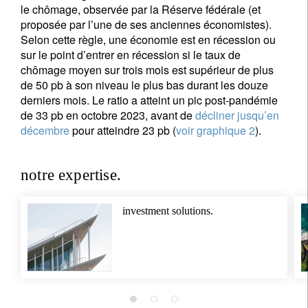
le chômage, observée par la Réserve fédérale (et
Je ne suis pas résident ou citoyen des Etats-Unis
proposée par l’une de ses anciennes économistes).
Selon cette règle, une économie est en récession ou
Vos informations seront utilisées conformément à
sur le point d’entrer en récession si le taux de
notre
politique de confidentialité
.
chômage moyen sur trois mois est supérieur de plus
de 50 pb à son niveau le plus bas durant les douze
s'inscrire
derniers mois. Le ratio a atteint un pic post-pandémie
de 33 pb en octobre 2023, avant de
décliner jusqu’en
décembre
pour atteindre 23 pb (
voir graphique 2
).
notre expertise.
investment solutions.