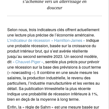
s’achemine vers un atterrissage en
douceur
Selon nous, trois indicateurs clés offrent actuellement
S'inscrire à la newsletter
une lecture plus précise de l’économie américaine.
L’indicateur de récession « Hamilton-James »
indique
Email
une probable récession, basée sur la croissance du
produit intérieur brut, qui s’est avérée résiliente
jusqu’au second semestre 2023. Un second modèle,
dit
« Chauvet-Piger »
, semble plus précis pour prévoir
Civilité
Prénom
une récession sur la base des prévisions à court terme
(« nowcasting »). Il combine en une seule mesure les
salaires, la production industrielle, le revenu des
Nom
particuliers, l’industrie manufacturière et les ventes au
détail. Sa publication trimestrielle la plus récente
indique une probabilité de récession inférieure à 1%,
Pays de résidence
bien en deçà de la moyenne à long terme.
Enfin, la « règle de Sahm » est une mesure basée sur