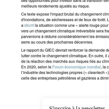
des opportunités pour investir dans la transition v
meilleurs rendements ajustés au risque.
Ce texte expose l'impact brutal du changement cl
d'inondations, de sécheresses et de feux de forêt. 
a
décrit
la situation comme une « alerte rouge pour 
vers un changement climatique irréversible sera fr
parvenions à réduire considérablement les émissi
serre au cours des prochaines décennies.
Le rapport du GIEC devrait renforcer la demande dé
lutter contre le changement climatique. En outre, il 
de la réaction des marchés aux risques liés au clima
En 2020, selon le
Forum économique mondial
, la
l’industrie des technologies propres (« cleantech 
celle des entreprises pétrolières et gazières a dim
S'inscrire à la newsletter