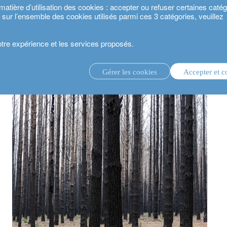
ière d’utilisation des cookies : accepter ou refuser certaines catégo
s sur l’ensemble des cookies utilisés parmi ces 3 catégories, veuillez
votre expérience et les services proposés.
estisseurs et l’«alerte rouge» du GIEC
Gérer les cookies
Accepter et c
té 2024.
gestion d’investissement discrétionnaire.
service de conseil en investissement.
.
estisseurs.