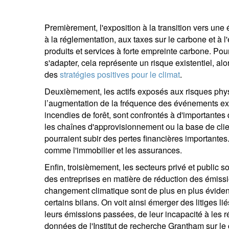
Premièrement, l'exposition à la transition vers une
à la réglementation, aux taxes sur le carbone et à l
produits et services à forte empreinte carbone. Pou
s'adapter, cela représente un risque existentiel, alo
S
des
stratégies positives pour le climat
.
Em
Deuxièmement, les actifs exposés aux risques phys
l’augmentation de la fréquence des événements ext
incendies de forêt, sont confrontés à d'importantes 
les chaînes d'approvisionnement ou la base de clie
pourraient subir des pertes financières importantes.
comme l'immobilier et les assurances.
Enfin, troisièmement, les secteurs privé et public s
des entreprises en matière de réduction des émissio
changement climatique sont de plus en plus évident
V
certains bilans. On voit ainsi émerger des litiges l
co
leurs émissions passées, de leur incapacité à les r
données de l'Institut de recherche Grantham sur l