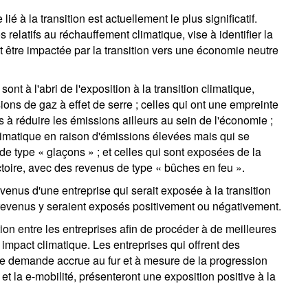
é à la transition est actuellement le plus significatif.
s relatifs au réchauffement climatique, vise à identifier la
t être impactée par la transition vers une économie neutre
ont à l'abri de l'exposition à la transition climatique,
ons de gaz à effet de serre ; celles qui ont une empreinte
à réduire les émissions ailleurs au sein de l'économie ;
climatique en raison d'émissions élevées mais qui se
de type « glaçons » ; et celles qui sont exposées de la
toire, avec des revenus de type « bûches en feu ».
venus d'une entreprise qui serait exposée à la transition
 revenus y seraient exposés positivement ou négativement.
ion entre les entreprises afin de procéder à de meilleures
 impact climatique. Les entreprises qui offrent des
une demande accrue au fur et à mesure de la progression
t la e-mobilité, présenteront une exposition positive à la