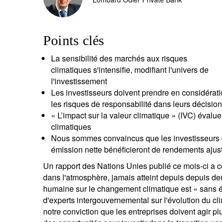
entrepreneurs.
moyen-orient.
UHNWI grands patrimoines.
brésil.
Points clés
La sensibilité des marchés aux risques
climatiques s'intensifie, modifiant l'univers de
l'investissement
Les investisseurs doivent prendre en considération
les risques de responsabilité dans leurs décision
« L’impact sur la valeur climatique » (IVC) évalu
climatiques
Nous sommes convaincus que les investisseurs qu
émission nette bénéficieront de rendements ajust
Un rapport des Nations Unies publié ce mois-ci a 
dans l'atmosphère, jamais atteint depuis depuis deux
humaine sur le changement climatique est « sans é
d'experts intergouvernemental sur l'évolution du c
notre conviction que les entreprises doivent agir p