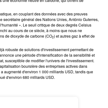
ers une économie neutre en carbone, qui offrent de
imatique, en couplant des données avec des preuves
Le secrétaire général des Nations Unies, António Guterres,
l'humanité ». Le seuil critique de deux degrés Celsius
anchi au cours de ce siècle, à moins que nous ne
ons de dioxyde de carbone (CO
) et autres gaz à effet de
2
jà robuste de solutions d'investissement permettant de
annonce une période d'intensification de la sensibilité et
t, susceptible de modifier l'univers de l'investissement.
 capitalisation boursière des entreprises actives dans
») a augmenté d'environ 1 000 milliards USD, tandis que
inué d'environ 680 milliards USD.