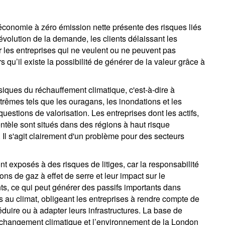
 économie à zéro émission nette présente des risques liés
'évolution de la demande, les clients délaissant les
r les entreprises qui ne veulent ou ne peuvent pas
rs qu’il existe la possibilité de générer de la valeur grâce à
'inscrire à la newsletter
ail
iques du réchauffement climatique, c'est-à-dire à
rêmes tels que les ouragans, les inondations et les
questions de valorisation. Les entreprises dont les actifs,
ntèle sont situés dans des régions à haut risque
Civilité
Prénom
Nom
Select an Option
 Il s'agit clairement d'un problème pour des secteurs
ont exposés à des risques de litiges, car la responsabilité
Pays de résidence
Je ne suis pas résident ou citoyen
Select an Option
des Etats-Unis
ns de gaz à effet de serre et leur impact sur le
s, ce qui peut générer des passifs importants dans
os informations seront utilisées conformément à notre
politique 
iés au climat, obligeant les entreprises à rendre compte de
nfidentialité
.
éduire ou à adapter leurs infrastructures. La base de
e changement climatique et l’environnement de la London