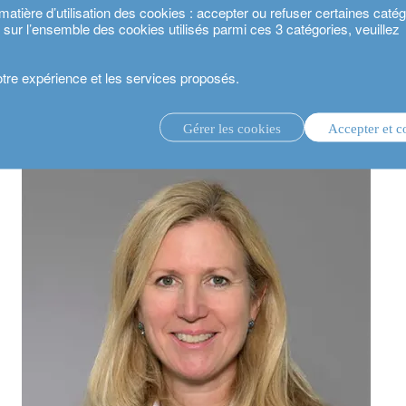
ière d’utilisation des cookies : accepter ou refuser certaines catégo
s sur l’ensemble des cookies utilisés parmi ces 3 catégories, veuillez
votre expérience et les services proposés.
ertification B Corp», interview avec Ebba Lepage, notre Head of Corporate Sust
Gérer les cookies
Accepter et c
té 2024.
gestion d’investissement discrétionnaire.
service de conseil en investissement.
.
estisseurs.