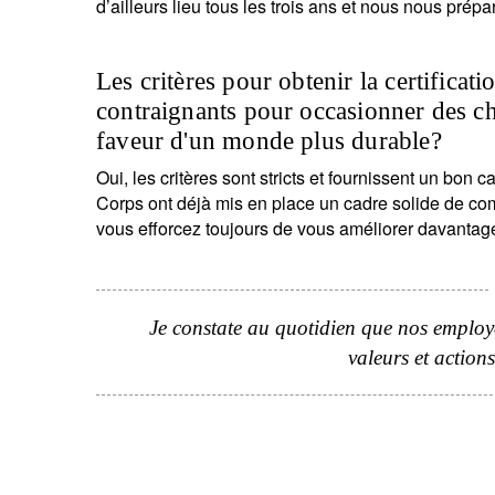
d’ailleurs lieu tous les trois ans et nous nous prép
Les critères pour obtenir la certifica
contraignants pour occasionner des c
faveur d'un monde plus durable?
Oui, les critères sont stricts et fournissent un bon
S
Corps ont déjà mis en place un cadre solide de co
Em
vous efforcez toujours de vous améliorer davantag
Je constate au quotidien que nos employés 
valeurs et actions
V