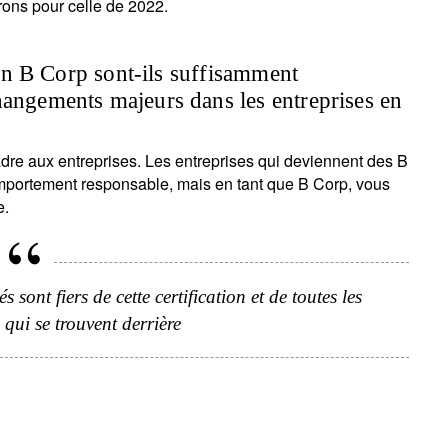
arons pour celle de 2022.
tion B Corp sont-ils suffisamment
hangements majeurs dans les entreprises en
 cadre aux entreprises. Les entreprises qui deviennent des B
'inscrire à la newsletter
mportement responsable, mais en tant que B Corp, vous
ail
e.
Civilité
Prénom
Nom
Select an Option
sont fiers de cette certification et de toutes les
 qui se trouvent derrière
Pays de résidence
Je ne suis pas résident ou citoyen
Select an Option
des Etats-Unis
os informations seront utilisées conformément à notre
politique 