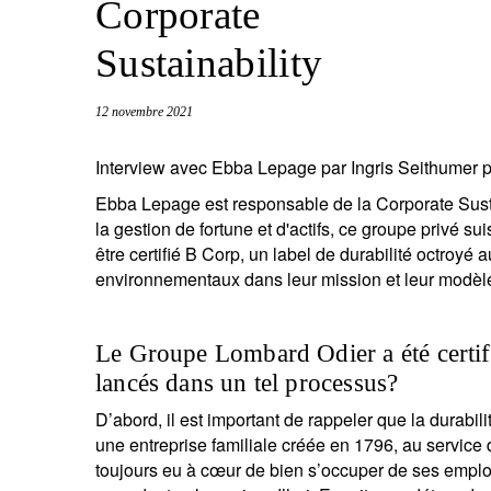
Corporate
entrepreneurs.
moyen-orient.
Sustainability
UHNWI grands patrimoines.
brésil.
12 novembre 2021
Interview avec Ebba Lepage par Ingris Seithumer p
Ebba Lepage est responsable de la Corporate Sust
la gestion de fortune et d'actifs, ce groupe privé s
être certifié B Corp, un label de durabilité octroyé 
environnementaux dans leur mission et leur modè
Le Groupe Lombard Odier a été certi
lancés dans un tel processus?
D’abord, il est important de rappeler que la durabi
une entreprise familiale créée en 1796, au service d
toujours eu à cœur de bien s’occuper de ses employ