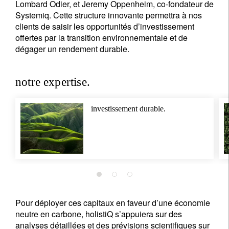
Lombard Odier, et Jeremy Oppenheim, co-fondateur de
Civilité
Prénom
Systemiq. Cette structure innovante permettra à nos
clients de saisir les opportunités d’investissement
offertes par la transition environnementale et de
Nom
dégager un rendement durable.
Pays de résidence
notre expertise.
investissement durable.
Je ne suis pas résident ou citoyen des Etats-Unis
Vos informations seront utilisées conformément à
notre
politique de confidentialité
.
s'inscrire
Pour déployer ces capitaux en faveur d’une économie
neutre en carbone, holistiQ s’appuiera sur des
analyses détaillées et des prévisions scientifiques sur