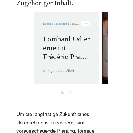
Zugehöriger Inhalt.
media releases
Frankreich
Lombard Odier
Wealth
ernennt
Manage
Frédéric Praz
Mehr erf
zum Leiter der
2. September 2024
Region
Frankreich,
Belgien und
Luxemburg
Um die langfristige Zukunft eines
Unternehmens zu sichern, sind
vorausschauende Planung, formale