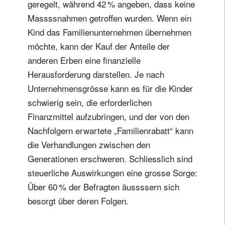
geregelt, während 42 % angeben, dass keine
Ich bin weder in den USA wohnhaft noch bin ich US-Bürger
Massssnahmen getroffen wurden. Wenn ein
Kind das Familienunternehmen übernehmen
Ihre Informationen werden in Übereinstimmung
möchte, kann der Kauf der Anteile der
mit unserer
Datenschutzerklärung verwendet
.
anderen Erben eine finanzielle
Herausforderung darstellen. Je nach
registrieren
Unternehmensgrösse kann es für die Kinder
schwierig sein, die erforderlichen
Finanzmittel aufzubringen, und der von den
Nachfolgern erwartete „Familienrabatt“ kann
die Verhandlungen zwischen den
Generationen erschweren. Schliesslich sind
steuerliche Auswirkungen eine grosse Sorge:
Über 60 % der Befragten äussssern sich
besorgt über deren Folgen.