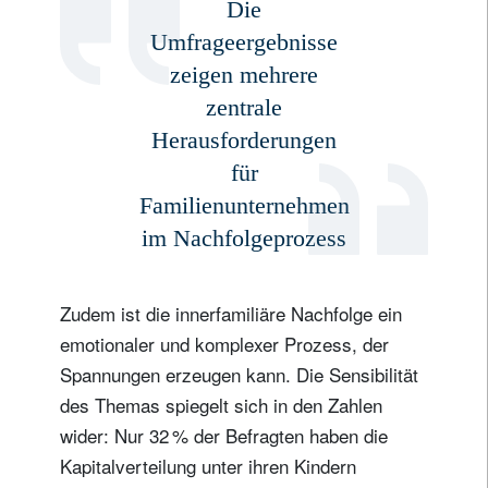
Die
Umfrageergebnisse
zeigen mehrere
zentrale
Herausforderungen
Newsletter abonnieren
für
Email
Familienunternehmen
im Nachfolgeprozess
Titel
Vorname
Zudem ist die innerfamiliäre Nachfolge ein
emotionaler und komplexer Prozess, der
Name
Spannungen erzeugen kann. Die Sensibilität
des Themas spiegelt sich in den Zahlen
wider: Nur 32 % der Befragten haben die
Wohnsitzland
Kapitalverteilung unter ihren Kindern