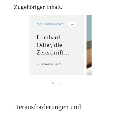
Zugehöriger Inhalt.
media releases
Schweiz
Lombard
Vermög
Odier, die
Mehr erf
Zeitschrift
Bilan und die
29. Oktober 2024
HEG Freiburg
veröffentlichen
die Ergebnisse
einer breit
angelegten
Studie zu
Herausforderungen und
Familienunternehmen