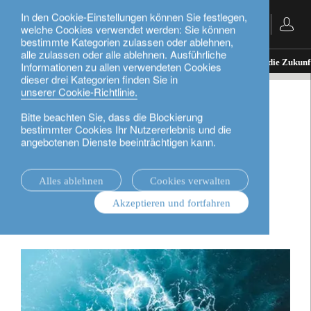
In den Cookie-Einstellungen können Sie festlegen,
Deutsch
welche Cookies verwendet werden: Sie können
bestimmte Kategorien zulassen oder ablehnen,
alle zulassen oder alle ablehnen. Ausführliche
Nachrichten.
rethink sustainability
Zirkulär in die Zukunf
Informationen zu allen verwendeten Cookies
dieser drei Kategorien finden Sie in
unserer Cookie-Richtlinie.
rethink sustainability
Bitte beachten Sie, dass die Blockierung
bestimmter Cookies Ihr Nutzererlebnis und die
Zirkulär in die Zukunft:
angebotenen Dienste beeinträchtigen kann.
Pioniere der
Alles ablehnen
Cookies verwalten
Kreislaufwirtschaft
Akzeptieren und fortfahren