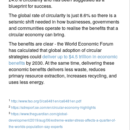
blueprint for success.
The global rate of circularity is just 8.6% so there is a
seismic shift needed in how businesses, governments
and communities operate to realise the benefits that a
circular economy can bring.
The benefits are clear - the World Economic Forum
has calculated that global adoption of circular
strategies could
deliver up to $4.5 trillion in economic
benefits
by 2030. At the same time, delivering these
economic benefits delivers less waste, reduces
primary resource extraction, increases recycling, and
uses less energy.
1
http://www.fao.org/3/ca6481en/ca6481en.pdf
2
https://sdreport.se.com/en/circular-economy-highlights
3
https://www.theguardian.com/global-
development/2019/aug/06/extreme-water-stress-affects-a-quarter-of-
the-worlds-population-say-experts