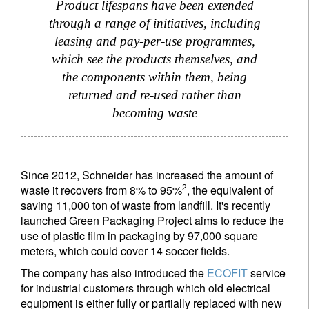
Product lifespans have been extended
through a range of initiatives, including
leasing and pay-per-use programmes,
Title
First Name
which see the products themselves, and
the components within them, being
Last Name
returned and re-used rather than
becoming waste
Country of residence
Since 2012, Schneider has increased the amount of
I'm not an US citizen*
2
waste it recovers from 8% to 95%
, the equivalent of
saving 11,000 ton of waste from landfill. It's recently
launched Green Packaging Project aims to reduce the
Ihre Informationen werden in Übereinstimmung
use of plastic film in packaging by 97,000 square
mit unserer
Datenschutzerklärung verwendet
.
meters, which could cover 14 soccer fields.
The company has also introduced the
ECOFIT
service
Registrieren
for industrial customers through which old electrical
equipment is either fully or partially replaced with new