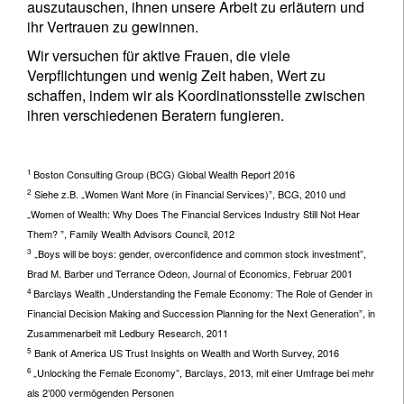
auszutauschen, ihnen unsere Arbeit zu erläutern und
ihr Vertrauen zu gewinnen.
Wir versuchen für aktive Frauen, die viele
Verpflichtungen und wenig Zeit haben, Wert zu
schaffen, indem wir als Koordinationsstelle zwischen
ihren verschiedenen Beratern fungieren.
1
Boston Consulting Group (BCG) Global Wealth Report 2016
2
Siehe z.B. „Women Want More (in Financial Services)”, BCG, 2010 und
„Women of Wealth: Why Does The Financial Services Industry Still Not Hear
Them? ”, Family Wealth Advisors Council, 2012
3
„Boys will be boys: gender, overconfidence and common stock investment”,
Brad M. Barber und Terrance Odeon, Journal of Economics, Februar 2001
4
Barclays Wealth „Understanding the Female Economy: The Role of Gender in
Financial Decision Making and Succession Planning for the Next Generation”, in
Zusammenarbeit mit Ledbury Research, 2011
5
Bank of America US Trust Insights on Wealth and Worth Survey, 2016
6
„Unlocking the Female Economy”, Barclays, 2013, mit einer Umfrage bei mehr
als 2’000 vermögenden Personen