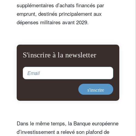
supplémentaires d’achats financés par
Civilité
Prénom
emprunt, destinés principalement aux
dépenses militaires avant 2029.
Nom
Pays de résidence
S'inscrire à la newsletter
Email
Je ne suis pas résident ou citoyen des Etats-Unis
Vos informations seront utilisées conformément à
s'inscrire
notre
politique de confidentialité
.
s'inscrire
Dans le même temps, la Banque européenne
d’investissement a relevé son plafond de