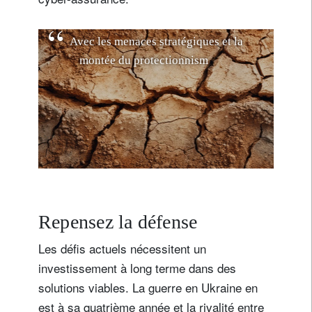
A
v
e
c
l
e
s
m
e
n
a
c
e
s
s
t
r
a
t
é
g
i
q
u
e
s
e
t
l
a
m
o
n
t
é
e
d
u
p
r
o
t
e
c
t
i
o
n
n
i
s
m
e
,
l
e
s
E
t
a
t
s
e
t
l
e
s
e
n
t
r
e
p
r
i
s
e
s
o
Repensez la défense
Les défis actuels nécessitent un
investissement à long terme dans des
solutions viables. La guerre en Ukraine en
est à sa quatrième année et la rivalité entre