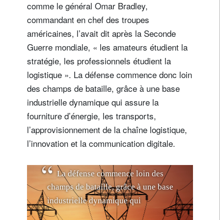
comme le général Omar Bradley,
commandant en chef des troupes
américaines, l’avait dit après la Seconde
Guerre mondiale, « les amateurs étudient la
stratégie, les professionnels étudient la
logistique ». La défense commence donc loin
des champs de bataille, grâce à une base
industrielle dynamique qui assure la
fourniture d’énergie, les transports,
l’approvisionnement de la chaîne logistique,
l’innovation et la communication digitale.
L
a
d
é
f
e
n
s
e
c
o
m
m
e
n
c
e
l
o
i
n
d
e
s
c
h
a
m
p
s
d
e
b
a
t
a
i
l
l
e
,
g
r
â
c
e
à
u
n
e
b
a
s
e
i
n
d
u
s
t
r
i
e
l
l
e
d
y
n
a
m
i
q
u
e
q
u
i
a
s
s
u
r
e
l
a
f
o
u
r
n
i
t
u
r
e
d
’
é
n
e
r
g
i
e
,