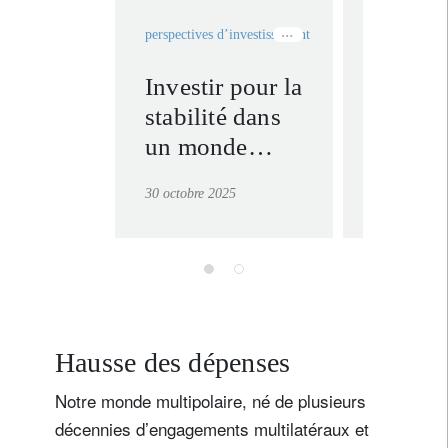
perspectives d’investissement
géopolitique
rethink ever
Investir pour la
Réseau
stabilité dans
électri
un monde
tension
instable
États
30 octobre 2025
24 octobre 2
investi
dans le
sécurit
énergét
les éne
renouv
Hausse des dépenses
s’impo
Notre monde multipolaire, né de plusieurs
premièr
décennies d’engagements multilatéraux et