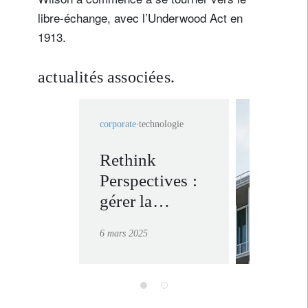
libre-échange, avec l’Underwood Act en
Pays de résidence
1913.
Je ne suis pas résident ou citoyen des Etats-Unis
actualités associées.
Vos informations seront utilisées conformément à
notre
politique de confidentialité
.
corporate
technologie
s'inscrire
Rethink
invest
Perspectives :
solutio
gérer la
en savoir
complexité
6 mars 2025
entre droits de
douane,
fragmentation
géopolitique et