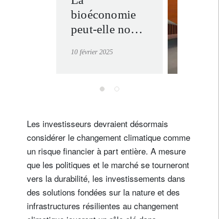
gestion
bioéconomie
d’inves
discrét
peut-elle nous
aider à sauver
en savoir
10 février 2025
l’Amazonie de
la
déforestation ?
Les investisseurs devraient désormais
considérer le changement climatique comme
un risque financier à part entière. A mesure
que les politiques et le marché se tourneront
vers la durabilité, les investissements dans
des solutions fondées sur la nature et des
infrastructures résilientes au changement