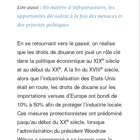
Lire aussi :
En matière d’infrastructures, les
opportunités découlent à la fois des menaces et
des priorités politiques
En se retournant vers le passé, on réalise
que les droits de douane ont joué un rôle clé
e
dans la politique économique au XIX
siècle
e
e
et au début du XX
. A la fin du XVIII
siècle,
S'inscrire à la newsletter
alors que l’industrialisation des Etats-Unis
Email
était en route, les droits de douane sur les
importations venues d’Europe ont bondi de
10% à 50% afin de protéger l’industrie locale.
Civilité
Prénom
Ces mesures protectionnistes ont prédominé
e
jusqu’au début du XX
siècle, lorsque
Nom
l’administration du président Woodrow
Wilson a commencé à se tourner vers le