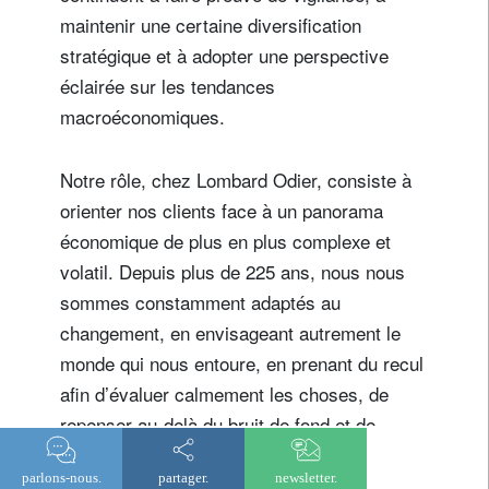
maintenir une certaine diversification
stratégique et à adopter une perspective
éclairée sur les tendances
macroéconomiques.
Notre rôle, chez Lombard Odier, consiste à
orienter nos clients face à un panorama
économique de plus en plus complexe et
volatil. Depuis plus de 225 ans, nous nous
sommes constamment adaptés au
changement, en envisageant autrement le
monde qui nous entoure, en prenant du recul
afin d’évaluer calmement les choses, de
repenser au-delà du bruit de fond et de
proposer de nouvelles perspectives
parlons-nous.
partager.
newsletter.
d’investissement à nos clients.