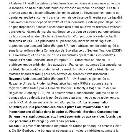
initialement investi. La valeur de tout investissement dans une monnaie autre que
la monnaie de base d’un portefeuille est exposée au risque de change. Les taux
peuvent varier et affecter défavorablement la valeur de l’investissement quand ce
dernier est réalisé et converti dans la monnaie de base de l’investisseur. La liquidité
d’un investissement dépend de l’offre et de la demande. Certains produits peuvent
ne pas disposer d’un marché secondaire bien établi ou s’avérer difficiles à valoriser
dans des conditions de marché extrêmes, ce qui peut se traduire par une volatilité
de leur cours et rendre difficile la détermination d’un prix pour la vente de l’actif.
Membres de l’UE :
La publication du présent document de marketing a été
approuvée par Lombard Odier (Europe) S.A., un établissement de crédit agréé et
sous la surveillance de la Commission de Surveillance du Secteur Financier (CSSF)
au Luxembourg et de chacune de ses succursales opérant dans les territoires
suivants
France:
Lombard Odier (Europe) S.A. · Succursale en France, un
établissement de crédit dont les activités en France sont soumises à la surveillance
de l’Autorité de contrôle prudentiel et de résolution (ACPR) et de l’Autorité des
marchés financiers (AMF) pour ses activités de services d’investissement ;
Royaume-Uni:
Lombard Odier (Europe) S.A. • UK Branch, réglementée au
Royaume-Uni par la Prudential Regulation Authority (PRA) et soumise à une
réglementation limitée par la Financial Conduct Authority (FCA) et la Prudential
Regulation Authority (PRA). Vous pouvez obtenir, sur demande, auprès de notre
banque plus de détails sur la portée de notre agrément et de notre réglementation
par la PRA ainsi que sur la réglementation par la FCA.
La réglementation
britannique sur la protection des clients privés au Royaume-Uni et les
indemnisations définies dans le cadre du Financial Services Compensation
Scheme ne s’appliquent pas aux investissements ou aux services fournis par
une personne à l’étranger (« overseas person »).
Suisse :
Le présent document a été publié en Suisse par Banque Lombard Odier
& Cie SA Genève, une banque et négociants en valeurs mobilières soumise à la