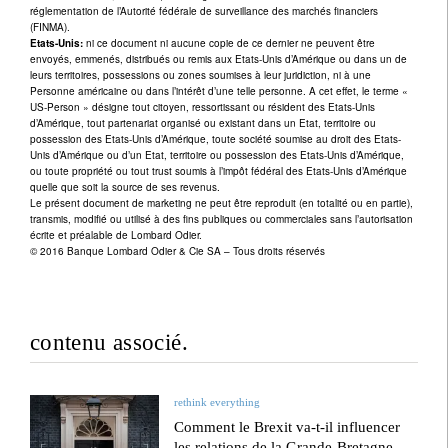
réglementation de l’Autorité fédérale de surveillance des marchés financiers
(FINMA).
Etats-Unis:
ni ce document ni aucune copie de ce dernier ne peuvent être
envoyés, emmenés, distribués ou remis aux Etats-Unis d’Amérique ou dans un de
leurs territoires, possessions ou zones soumises à leur juridiction, ni à une
Personne américaine ou dans l’intérêt d’une telle personne. A cet effet, le terme «
US-Person » désigne tout citoyen, ressortissant ou résident des Etats-Unis
d’Amérique, tout partenariat organisé ou existant dans un Etat, territoire ou
possession des Etats-Unis d’Amérique, toute société soumise au droit des Etats-
Unis d’Amérique ou d’un Etat, territoire ou possession des Etats-Unis d’Amérique,
ou toute propriété ou tout trust soumis à l’impôt fédéral des Etats-Unis d’Amérique
quelle que soit la source de ses revenus.
Le présent document de marketing ne peut être reproduit (en totalité ou en partie),
transmis, modifié ou utilisé à des fins publiques ou commerciales sans l’autorisation
écrite et préalable de Lombard Odier.
© 2016 Banque Lombard Odier & Cie SA – Tous droits réservés
contenu associé.
rethink everything
Comment le Brexit va-t-il influencer
les relations de la Grande-Bretagne