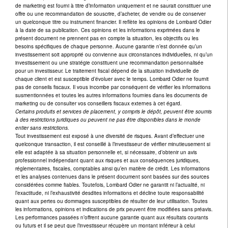
de marketing est fourni à titre d’information uniquement et ne saurait constituer une
offre ou une recommandation de souscrire, d’acheter, de vendre ou de conserver
un quelconque titre ou instrument financier. Il reflète les opinions de Lombard Odier
à la date de sa publication. Ces opinions et les informations exprimées dans le
présent document ne prennent pas en compte la situation, les objectifs ou les
besoins spécifiques de chaque personne. Aucune garantie n’est donnée qu’un
investissement soit approprié ou convienne aux circonstances individuelles, ni qu’un
investissement ou une stratégie constituent une recommandation personnalisée
pour un investisseur. Le traitement fiscal dépend de la situation individuelle de
chaque client et est susceptible d’évoluer avec le temps. Lombard Odier ne fournit
pas de conseils fiscaux. Il vous incombe par conséquent de vérifier les informations
susmentionnées et toutes les autres informations fournies dans les documents de
marketing ou de consulter vos conseillers fiscaux externes à cet égard.
Certains produits et services de placement, y compris le dépôt, peuvent être soumis
à des restrictions juridiques ou peuvent ne pas être disponibles dans le monde
entier sans restrictions.
Tout investissement est exposé à une diversité de risques. Avant d’effectuer une
quelconque transaction, il est conseillé à l’investisseur de vérifier minutieusement si
elle est adaptée à sa situation personnelle et, si nécessaire, d’obtenir un avis
professionnel indépendant quant aux risques et aux conséquences juridiques,
réglementaires, fiscales, comptables ainsi qu’en matière de crédit. Les informations
et les analyses contenues dans le présent document sont basées sur des sources
considérées comme fiables. Toutefois, Lombard Odier ne garantit ni l’actualité, ni
l’exactitude, ni l’exhaustivité desdites informations et décline toute responsabilité
quant aux pertes ou dommages susceptibles de résulter de leur utilisation. Toutes
les informations, opinions et indications de prix peuvent être modifiées sans préavis.
Les performances passées n’offrent aucune garantie quant aux résultats courants
ou futurs et il se peut que l’investisseur récupère un montant inférieur à celui