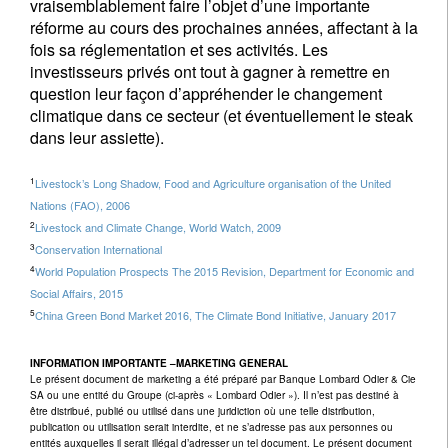
vraisemblablement faire l’objet d’une importante
réforme au cours des prochaines années, affectant à la
fois sa réglementation et ses activités. Les
investisseurs privés ont tout à gagner à remettre en
question leur façon d’appréhender le changement
climatique dans ce secteur (et éventuellement le steak
dans leur assiette).
1
Livestock’s Long Shadow, Food and Agriculture organisation of the United
Nations (FAO), 2006
2
Livestock and Climate Change, World Watch, 2009
3
Conservation International
4
World Population Prospects The 2015 Revision, Department for Economic and
Social Affairs, 2015
5
China Green Bond Market 2016, The Climate Bond Initiative, January 2017
INFORMATION IMPORTANTE –MARKETING GENERAL
Le présent document de marketing a été préparé par Banque Lombard Odier & Cie
SA ou une entité du Groupe (ci-après « Lombard Odier »). Il n’est pas destiné à
être distribué, publié ou utilisé dans une juridiction où une telle distribution,
publication ou utilisation serait interdite, et ne s’adresse pas aux personnes ou
entités auxquelles il serait illégal d’adresser un tel document. Le présent document