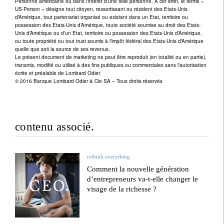
Personne américaine ou dans l’intérêt d’une telle personne. A cet effet, le terme «
US-Person » désigne tout citoyen, ressortissant ou résident des Etats-Unis
d’Amérique, tout partenariat organisé ou existant dans un Etat, territoire ou
possession des Etats-Unis d’Amérique, toute société soumise au droit des Etats-
Unis d’Amérique ou d’un Etat, territoire ou possession des Etats-Unis d’Amérique,
ou toute propriété ou tout trust soumis à l’impôt fédéral des Etats-Unis d’Amérique
quelle que soit la source de ses revenus.
Le présent document de marketing ne peut être reproduit (en totalité ou en partie),
transmis, modifié ou utilisé à des fins publiques ou commerciales sans l’autorisation
écrite et préalable de Lombard Odier.
© 2016 Banque Lombard Odier & Cie SA – Tous droits réservés
contenu associé.
rethink everything
Comment la nouvelle génération
d’entrepreneurs va-t-elle changer le
visage de la richesse ?