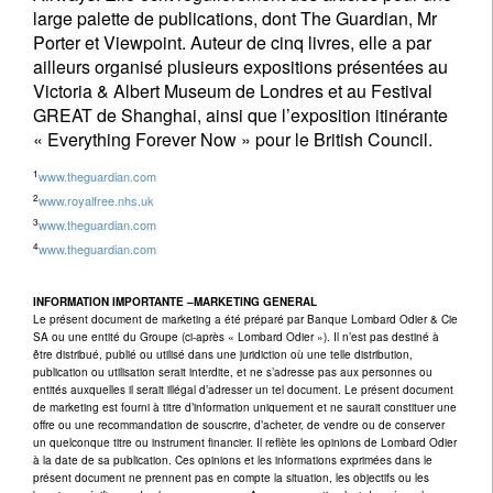
large palette de publications, dont The Guardian, Mr
Porter et Viewpoint. Auteur de cinq livres, elle a par
ailleurs organisé plusieurs expositions présentées au
Victoria & Albert Museum de Londres et au Festival
GREAT de Shanghai, ainsi que l’exposition itinérante
« Everything Forever Now » pour le British Council.
1
www.theguardian.com
2
www.royalfree.nhs.uk
3
www.theguardian.com
4
www.theguardian.com
INFORMATION IMPORTANTE –MARKETING GENERAL
Le présent document de marketing a été préparé par Banque Lombard Odier & Cie
SA ou une entité du Groupe (ci-après « Lombard Odier »). Il n’est pas destiné à
être distribué, publié ou utilisé dans une juridiction où une telle distribution,
publication ou utilisation serait interdite, et ne s’adresse pas aux personnes ou
entités auxquelles il serait illégal d’adresser un tel document. Le présent document
de marketing est fourni à titre d’information uniquement et ne saurait constituer une
offre ou une recommandation de souscrire, d’acheter, de vendre ou de conserver
un quelconque titre ou instrument financier. Il reflète les opinions de Lombard Odier
à la date de sa publication. Ces opinions et les informations exprimées dans le
présent document ne prennent pas en compte la situation, les objectifs ou les