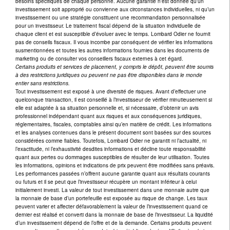
besoins spécifiques de chaque personne. Aucune garantie n’est donnée qu’un
investissement soit approprié ou convienne aux circonstances individuelles, ni qu’un
investissement ou une stratégie constituent une recommandation personnalisée
pour un investisseur. Le traitement fiscal dépend de la situation individuelle de
chaque client et est susceptible d’évoluer avec le temps. Lombard Odier ne fournit
pas de conseils fiscaux. Il vous incombe par conséquent de vérifier les informations
susmentionnées et toutes les autres informations fournies dans les documents de
marketing ou de consulter vos conseillers fiscaux externes à cet égard.
Certains produits et services de placement, y compris le dépôt, peuvent être soumis
à des restrictions juridiques ou peuvent ne pas être disponibles dans le monde
entier sans restrictions.
Tout investissement est exposé à une diversité de risques. Avant d’effectuer une
quelconque transaction, il est conseillé à l’investisseur de vérifier minutieusement si
elle est adaptée à sa situation personnelle et, si nécessaire, d’obtenir un avis
professionnel indépendant quant aux risques et aux conséquences juridiques,
réglementaires, fiscales, comptables ainsi qu’en matière de crédit. Les informations
et les analyses contenues dans le présent document sont basées sur des sources
considérées comme fiables. Toutefois, Lombard Odier ne garantit ni l’actualité, ni
l’exactitude, ni l’exhaustivité desdites informations et décline toute responsabilité
quant aux pertes ou dommages susceptibles de résulter de leur utilisation. Toutes
les informations, opinions et indications de prix peuvent être modifiées sans préavis.
Les performances passées n’offrent aucune garantie quant aux résultats courants
ou futurs et il se peut que l’investisseur récupère un montant inférieur à celui
initialement investi. La valeur de tout investissement dans une monnaie autre que
la monnaie de base d’un portefeuille est exposée au risque de change. Les taux
peuvent varier et affecter défavorablement la valeur de l’investissement quand ce
dernier est réalisé et converti dans la monnaie de base de l’investisseur. La liquidité
d’un investissement dépend de l’offre et de la demande. Certains produits peuvent