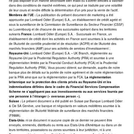
ne pas disposer d’un marché secondaire bien établi ou s’avérer difficiles à valoriser
dans des conditions de marché extrêmes, ce qui peut se traduire par une volatilité
de leur cours et rendre difficile la détermination d’un prix pour la vente de l’actif.
Membres de l’UE :
La publication du présent document de marketing a été
approuvée par Lombard Odier (Europe) S.A., un établissement de crédit agréé et
sous la surveillance de la Commission de Surveillance du Secteur Financier (CSSF)
au Luxembourg et de chacune de ses succursales opérant dans les territoires
suivants
France:
Lombard Odier (Europe) S.A. · Succursale en France, un
établissement de crédit dont les activités en France sont soumises à la surveillance
de l’Autorité de contrôle prudentiel et de résolution (ACPR) et de l’Autorité des
marchés financiers (AMF) pour ses activités de services d’investissement ;
Royaume-Uni:
Lombard Odier (Europe) S.A. • UK Branch, réglementée au
Royaume-Uni par la Prudential Regulation Authority (PRA) et soumise à une
réglementation limitée par la Financial Conduct Authority (FCA) et la Prudential
Regulation Authority (PRA). Vous pouvez obtenir, sur demande, auprès de notre
banque plus de détails sur la portée de notre agrément et de notre réglementation
par la PRA ainsi que sur la réglementation par la FCA.
La réglementation
britannique sur la protection des clients privés au Royaume-Uni et les
indemnisations définies dans le cadre du Financial Services Compensation
Scheme ne s’appliquent pas aux investissements ou aux services fournis par
une personne à l’étranger (« overseas person »).
Suisse :
Le présent document a été publié en Suisse par Banque Lombard Odier
& Cie SA Genève, une banque et négociants en valeurs mobilières soumise à la
réglementation de l’Autorité fédérale de surveillance des marchés financiers
(FINMA).
Etats-Unis:
ni ce document ni aucune copie de ce dernier ne peuvent être
envoyés, emmenés, distribués ou remis aux Etats-Unis d’Amérique ou dans un de
leurs territoires, possessions ou zones soumises à leur juridiction, ni à une