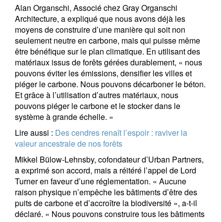
Civilité
Prénom
Alan Organschi, Associé chez Gray Organschi
Architecture, a expliqué que nous avons déjà les
moyens de construire d’une manière qui soit non
Nom
seulement neutre en carbone, mais qui puisse même
être bénéfique sur le plan climatique. En utilisant des
matériaux issus de forêts gérées durablement, « nous
Pays de résidence
pouvons éviter les émissions, densifier les villes et
piéger le carbone. Nous pouvons décarboner le béton.
Et grâce à l’utilisation d’autres matériaux, nous
pouvons piéger le carbone et le stocker dans le
Je ne suis pas résident ou citoyen des Etats-Unis
système à grande échelle. »
Vos informations seront utilisées conformément à
Lire aussi :
Des cendres renaît l’espoir : raviver la
notre
politique de confidentialité
.
valeur ancestrale de nos forêts
Mikkel Bülow-Lehnsby, cofondateur d’Urban Partners,
S'inscrire
a exprimé son accord, mais a réitéré l’appel de Lord
Turner en faveur d’une réglementation. « Aucune
raison physique n’empêche les bâtiments d’être des
puits de carbone et d’accroître la biodiversité », a-t-il
déclaré. « Nous pouvons construire tous les bâtiments